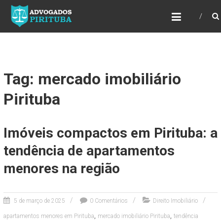
ADVOGADOS PIRITUBA
Precisando de advogado? Entre em contato!
Fazemos toda a assessoria que você
necessita em seu caso. Para saber mais
como podemos te ajudar, entre em contato e
informe-nos a sua necessidade.
Tag: mercado imobiliário
Pirituba
Imóveis compactos em Pirituba: a
tendência de apartamentos
menores na região
5 de março de 2025
0 Comentários
Direito Imobiliário
,
,
apartamentos menores em Pirituba
mercado imobiliário Pirituba
tendência