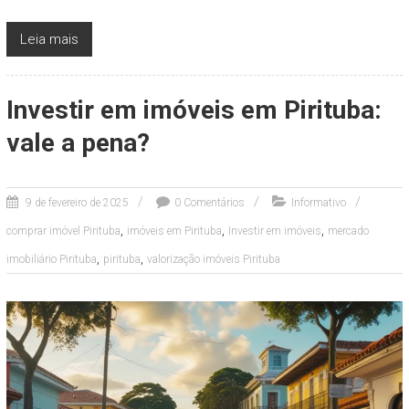
Leia mais
Investir em imóveis em Pirituba:
vale a pena?
9 de fevereiro de 2025
0 Comentários
Informativo
,
,
,
comprar imóvel Pirituba
imóveis em Pirituba
Investir em imóveis
mercado
,
,
imobiliário Pirituba
pirituba
valorização imóveis Pirituba