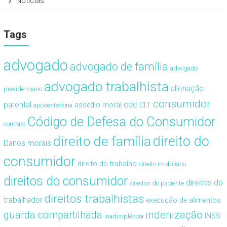
Notícias
Tags
advogado
advogado de família
advogado
advogado trabalhista
alienação
previdenciário
consumidor
cdc
parental
assédio moral
CLT
aposentadoria
Código de Defesa do Consumidor
contrato
direito de família
direito do
Danos morais
consumidor
direito do trabalho
direito imobiliário
direitos do consumidor
direitos do
direitos do paciente
direitos trabalhistas
trabalhador
execução de alimentos
guarda compartilhada
indenização
INSS
inadimplência