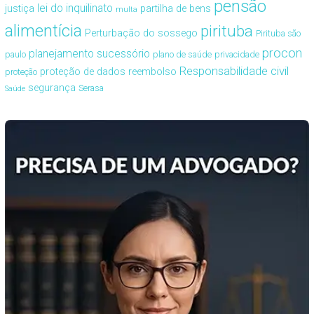
pensão
lei do inquilinato
justiça
partilha de bens
multa
alimentícia
pirituba
Perturbação do sossego
Pirituba são
procon
planejamento sucessório
paulo
plano de saúde
privacidade
Responsabilidade civil
proteção de dados
reembolso
proteção
segurança
Serasa
Saúde