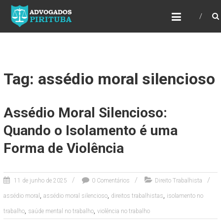
ADVOGADOS PIRITUBA
Precisando de advogado? Entre em contato!
Fazemos toda a assessoria que você
necessita em seu caso. Para saber mais
como podemos te ajudar, entre em contato e
informe-nos a sua necessidade.
Tag: assédio moral silencioso
Assédio Moral Silencioso:
Quando o Isolamento é uma
Forma de Violência
11 de junho de 2025
0 Comentários
Direito Trabalhista
,
,
,
assédio moral
assédio moral silencioso
direitos trabalhistas
isolamento no
,
,
trabalho
saúde mental no trabalho
violência no trabalho