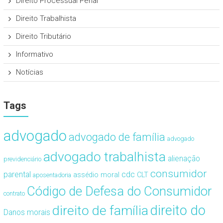
Direito Processual Penal
Direito Trabalhista
Direito Tributário
Informativo
Notícias
Tags
advogado
advogado de família
advogado
advogado trabalhista
alienação
previdenciário
consumidor
cdc
parental
assédio moral
CLT
aposentadoria
Código de Defesa do Consumidor
contrato
direito de família
direito do
Danos morais