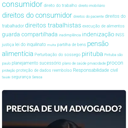
consumidor
direito do trabalho
direito imobiliário
direitos do consumidor
direitos do
direitos do paciente
direitos trabalhistas
trabalhador
execução de alimentos
guarda compartilhada
indenização
INSS
inadimplência
pensão
lei do inquilinato
justiça
partilha de bens
multa
alimentícia
pirituba
Perturbação do sossego
Pirituba são
procon
planejamento sucessório
paulo
plano de saúde
privacidade
Responsabilidade civil
proteção de dados
reembolso
proteção
segurança
Serasa
Saúde