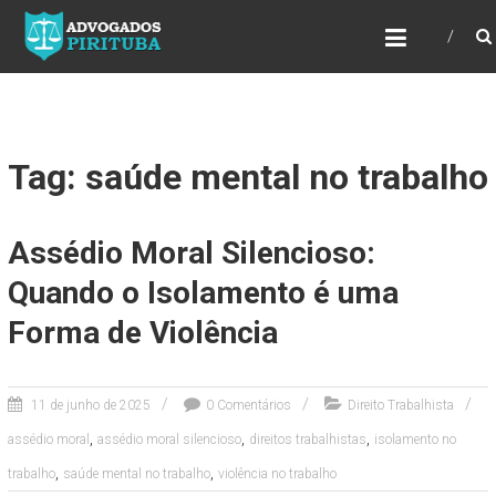
ADVOGADOS PIRITUBA
Precisando de advogado? Entre em contato!
Fazemos toda a assessoria que você
necessita em seu caso. Para saber mais
como podemos te ajudar, entre em contato e
informe-nos a sua necessidade.
Tag: saúde mental no trabalho
Assédio Moral Silencioso:
Quando o Isolamento é uma
Forma de Violência
11 de junho de 2025
0 Comentários
Direito Trabalhista
,
,
,
assédio moral
assédio moral silencioso
direitos trabalhistas
isolamento no
,
,
trabalho
saúde mental no trabalho
violência no trabalho