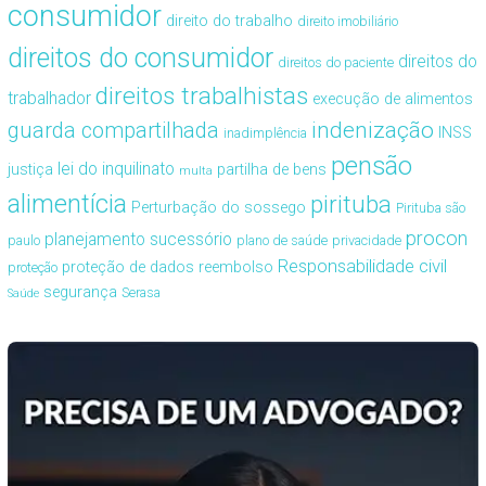
consumidor
direito do trabalho
direito imobiliário
direitos do consumidor
direitos do
direitos do paciente
direitos trabalhistas
trabalhador
execução de alimentos
guarda compartilhada
indenização
INSS
inadimplência
pensão
lei do inquilinato
justiça
partilha de bens
multa
alimentícia
pirituba
Perturbação do sossego
Pirituba são
procon
planejamento sucessório
paulo
plano de saúde
privacidade
Responsabilidade civil
proteção de dados
reembolso
proteção
segurança
Serasa
Saúde