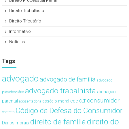
Direito Processual Penal
Direito Trabalhista
Direito Tributário
Informativo
Notícias
Tags
advogado
advogado de família
advogado
advogado trabalhista
alienação
previdenciário
consumidor
cdc
parental
assédio moral
CLT
aposentadoria
Código de Defesa do Consumidor
contrato
direito de família
direito do
Danos morais