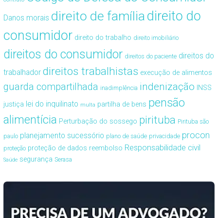
direito de família
direito do
Danos morais
consumidor
direito do trabalho
direito imobiliário
direitos do consumidor
direitos do
direitos do paciente
direitos trabalhistas
trabalhador
execução de alimentos
guarda compartilhada
indenização
INSS
inadimplência
pensão
lei do inquilinato
justiça
partilha de bens
multa
alimentícia
pirituba
Perturbação do sossego
Pirituba são
procon
planejamento sucessório
paulo
plano de saúde
privacidade
Responsabilidade civil
proteção de dados
reembolso
proteção
segurança
Serasa
Saúde