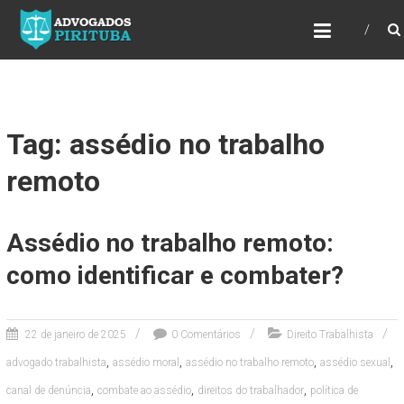
ADVOGADOS PIRITUBA
Precisando de advogado? Entre em contato!
Fazemos toda a assessoria que você
necessita em seu caso. Para saber mais
como podemos te ajudar, entre em contato e
informe-nos a sua necessidade.
Tag: assédio no trabalho
remoto
Assédio no trabalho remoto:
como identificar e combater?
22 de janeiro de 2025
0 Comentários
Direito Trabalhista
,
,
,
,
advogado trabalhista
assédio moral
assédio no trabalho remoto
assédio sexual
,
,
,
canal de denúncia
combate ao assédio
direitos do trabalhador
política de