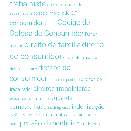
trabalhista
alienação parental
cdc
assédio moral
CLT
aposentadoria
Código de
consumidor
contrato
Defesa do Consumidor
Danos
direito de família
direito
morais
do consumidor
direito do trabalho
direitos do
direito imobiliário
consumidor
direitos do
direitos do paciente
direitos trabalhistas
trabalhador
guarda
execução de alimentos
compartilhada
indenização
inadimplência
lei do inquilinato
INSS
justiça
partilha de
multa
pensão alimentícia
bens
Perturbação