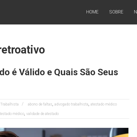
HOME
SOBRE
N
etroativo
do é Válido e Quais São Seus
,
,
o Trabalhista
abono de faltas
advogado trabalhista
atestado médico
,
atestado médico
validade de atestado