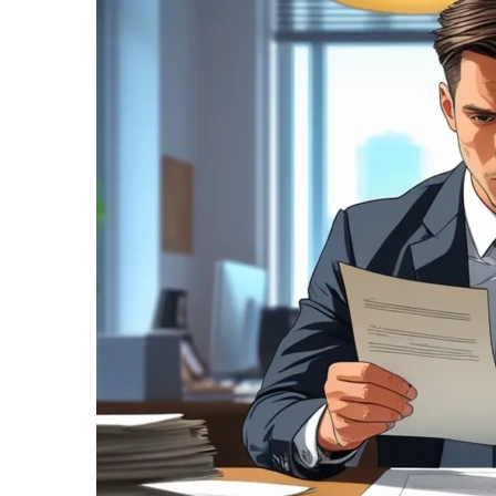
informe-nos
a sua
necessidade.