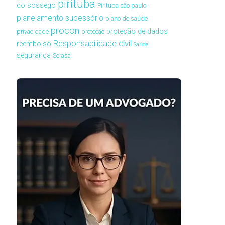
pirituba
do sossego
Pirituba são paulo
planejamento sucessório
plano de saúde
procon
proteção de dados
privacidade
proteção
Responsabilidade civil
reembolso
Saúde
segurança
Serasa