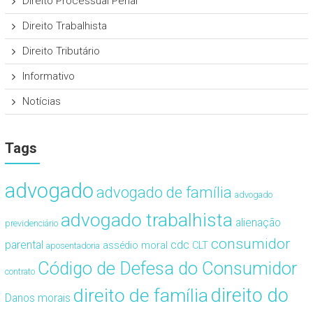
Direito Processual Penal
Direito Trabalhista
Direito Tributário
Informativo
Notícias
Tags
advogado
advogado de família
advogado
advogado trabalhista
alienação
previdenciário
consumidor
cdc
parental
assédio moral
CLT
aposentadoria
Código de Defesa do Consumidor
contrato
direito de família
direito do
Danos morais