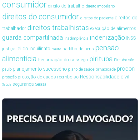
consumidor
direito do trabalho
direito imobiliário
direitos do consumidor
direitos do
direitos do paciente
direitos trabalhistas
trabalhador
execução de alimentos
guarda compartilhada
indenização
INSS
inadimplência
pensão
lei do inquilinato
justiça
partilha de bens
multa
alimentícia
pirituba
Perturbação do sossego
Pirituba são
procon
planejamento sucessório
paulo
plano de saúde
privacidade
Responsabilidade civil
proteção de dados
reembolso
proteção
segurança
Serasa
Saúde