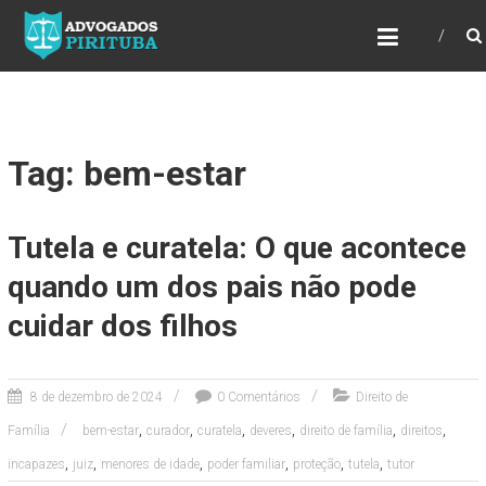
ADVOGADOS PIRITUBA
Precisando de advogado? Entre em contato!
Fazemos toda a assessoria que você
necessita em seu caso. Para saber mais
como podemos te ajudar, entre em contato e
informe-nos a sua necessidade.
Tag: bem-estar
Tutela e curatela: O que acontece
quando um dos pais não pode
cuidar dos filhos
8 de dezembro de 2024
0 Comentários
Direito de
,
,
,
,
,
,
Família
bem-estar
curador
curatela
deveres
direito de família
direitos
,
,
,
,
,
,
incapazes
juiz
menores de idade
poder familiar
proteção
tutela
tutor