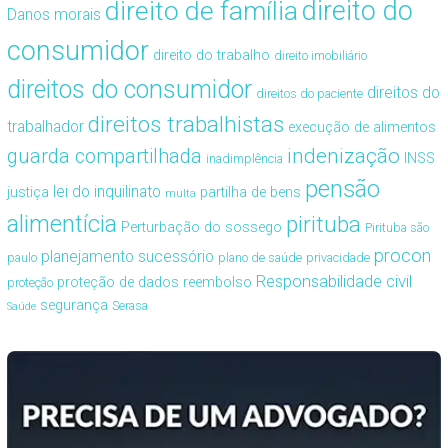
direito de família
direito do
Danos morais
consumidor
direito do trabalho
direito imobiliário
direitos do consumidor
direitos do
direitos do paciente
direitos trabalhistas
trabalhador
execução de alimentos
guarda compartilhada
indenização
INSS
inadimplência
pensão
lei do inquilinato
justiça
partilha de bens
multa
alimentícia
pirituba
Perturbação do sossego
Pirituba são
procon
planejamento sucessório
paulo
plano de saúde
privacidade
Responsabilidade civil
proteção de dados
reembolso
proteção
segurança
Serasa
Saúde