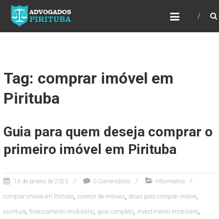
ADVOGADOS PIRITUBA
Precisando de advogado? Entre em contato!
Fazemos toda a assessoria que você
necessita em seu caso. Para saber mais
como podemos te ajudar, entre em contato e
informe-nos a sua necessidade.
Tag: comprar imóvel em
Pirituba
Guia para quem deseja comprar o
primeiro imóvel em Pirituba
14 de janeiro de 2025
0 Comentários
Informativo
,
,
,
comprar imóvel em Pirituba
corretor de imóveis
dicas para comprar imóvel
,
,
,
,
escritura
financiamento imobiliário
guia completo
investimento imobiliário