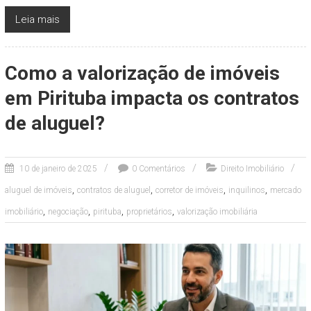
Leia mais
Como a valorização de imóveis
em Pirituba impacta os contratos
de aluguel?
10 de janeiro de 2025
0 Comentários
Direito Imobiliário
,
,
,
,
aluguel de imóveis
contratos de aluguel
corretor de imóveis
inquilinos
mercado
,
,
,
,
imobiliário
negociação
pirituba
proprietários
valorização imobiliária