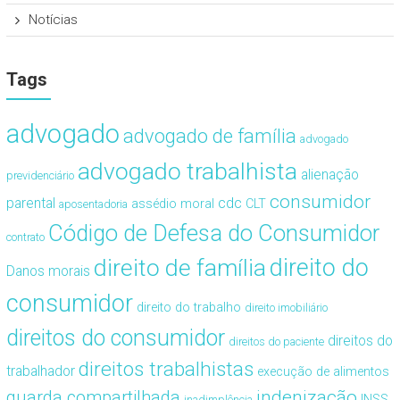
Notícias
Tags
advogado
advogado de família
advogado
advogado trabalhista
alienação
previdenciário
consumidor
cdc
parental
assédio moral
CLT
aposentadoria
Código de Defesa do Consumidor
contrato
direito de família
direito do
Danos morais
consumidor
direito do trabalho
direito imobiliário
direitos do consumidor
direitos do
direitos do paciente
direitos trabalhistas
trabalhador
execução de alimentos
guarda compartilhada
indenização
INSS
inadimplência