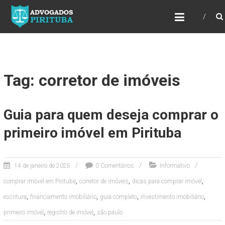
ADVOGADOS PIRITUBA
Precisando de advogado? Entre em contato!
Fazemos toda a assessoria que você
necessita em seu caso. Para saber mais
como podemos te ajudar, entre em contato e
informe-nos a sua necessidade.
Tag: corretor de imóveis
Guia para quem deseja comprar o
primeiro imóvel em Pirituba
14 de janeiro de 2025
0 Comentários
Informativo
,
,
,
comprar imóvel em Pirituba
corretor de imóveis
dicas para comprar imóvel
,
,
,
,
escritura
financiamento imobiliário
guia completo
investimento imobiliário
,
,
primeiro imóvel
registro de imóvel
são paulo