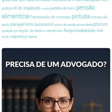
pensão
lei do inquilinato
justiça
partilha de bens
multa
alimentícia
pirituba
Perturbação do sossego
Pirituba são
procon
planejamento sucessório
paulo
plano de saúde
privacidade
Responsabilidade civil
proteção de dados
reembolso
proteção
segurança
Serasa
Saúde