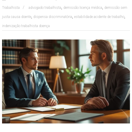
,
,
Trabalhista
advogado trabalhista
demissão licença médica
demissão sem
,
,
,
justa causa doente
dispensa discriminatória
estabilidade acidente de trabalho
indenização trabalhista doença