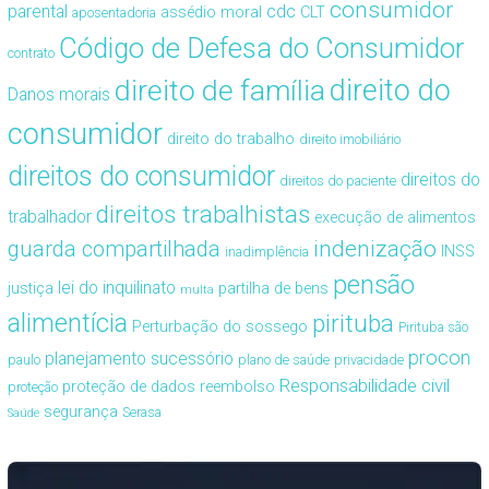
consumidor
cdc
parental
assédio moral
CLT
aposentadoria
Código de Defesa do Consumidor
contrato
direito de família
direito do
Danos morais
consumidor
direito do trabalho
direito imobiliário
direitos do consumidor
direitos do
direitos do paciente
direitos trabalhistas
trabalhador
execução de alimentos
guarda compartilhada
indenização
INSS
inadimplência
pensão
lei do inquilinato
justiça
partilha de bens
multa
alimentícia
pirituba
Perturbação do sossego
Pirituba são
procon
planejamento sucessório
paulo
plano de saúde
privacidade
Responsabilidade civil
proteção de dados
reembolso
proteção
segurança
Serasa
Saúde