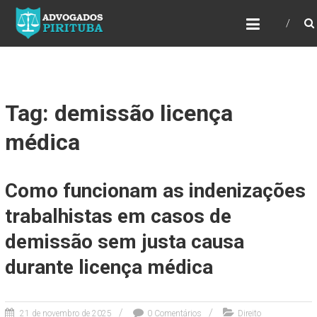
ADVOGADOS PIRITUBA
Precisando de advogado? Entre em contato!
Fazemos toda a assessoria que você
necessita em seu caso. Para saber mais
como podemos te ajudar, entre em contato e
informe-nos a sua necessidade.
Tag: demissão licença
médica
Como funcionam as indenizações
trabalhistas em casos de
demissão sem justa causa
durante licença médica
21 de novembro de 2025
0 Comentários
Direito