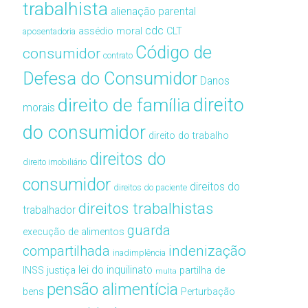
trabalhista
alienação parental
cdc
assédio moral
CLT
aposentadoria
Código de
consumidor
contrato
Defesa do Consumidor
Danos
direito de família
direito
morais
do consumidor
direito do trabalho
direitos do
direito imobiliário
consumidor
direitos do
direitos do paciente
direitos trabalhistas
trabalhador
guarda
execução de alimentos
compartilhada
indenização
inadimplência
lei do inquilinato
INSS
justiça
partilha de
multa
pensão alimentícia
bens
Perturbação