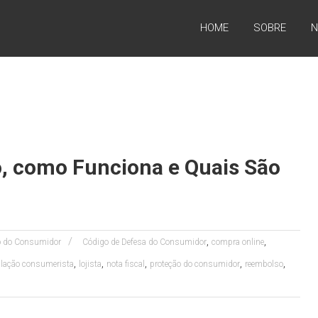
HOME
SOBRE
N
o, como Funciona e Quais São
,
,
to do Consumidor
Código de Defesa do Consumidor
compra online
,
,
,
,
,
slação consumerista
lojista
nota fiscal
proteção do consumidor
reembolso