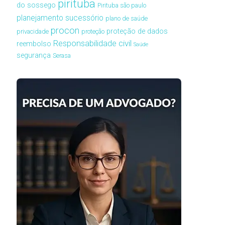
pirituba
do sossego
Pirituba são paulo
planejamento sucessório
plano de saúde
procon
proteção de dados
privacidade
proteção
Responsabilidade civil
reembolso
Saúde
segurança
Serasa