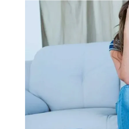
informe-nos
a sua
necessidade.