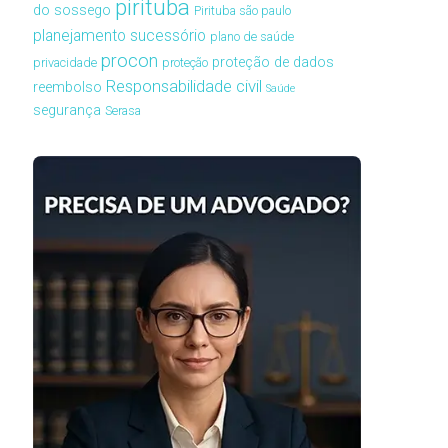
pirituba
do sossego
Pirituba são paulo
planejamento sucessório
plano de saúde
procon
proteção de dados
privacidade
proteção
Responsabilidade civil
reembolso
Saúde
segurança
Serasa