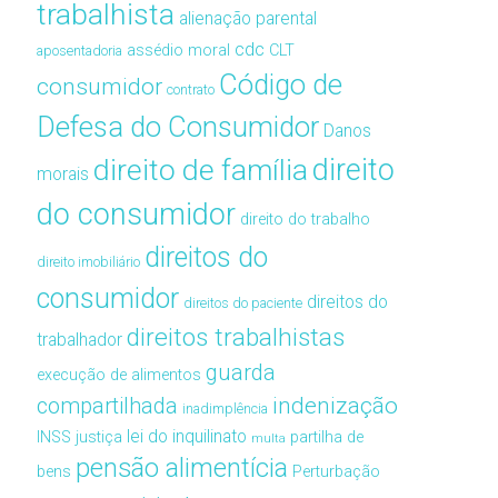
trabalhista
alienação parental
cdc
assédio moral
CLT
aposentadoria
Código de
consumidor
contrato
Defesa do Consumidor
Danos
direito de família
direito
morais
do consumidor
direito do trabalho
direitos do
direito imobiliário
consumidor
direitos do
direitos do paciente
direitos trabalhistas
trabalhador
guarda
execução de alimentos
compartilhada
indenização
inadimplência
lei do inquilinato
INSS
justiça
partilha de
multa
pensão alimentícia
bens
Perturbação