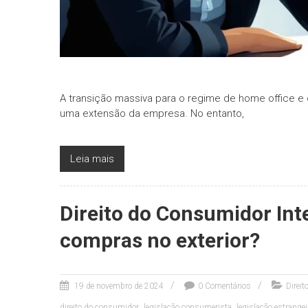
A transição massiva para o regime de home office e 
uma extensão da empresa. No entanto,
Leia mais
Direito do Consumidor Int
compras no exterior?
19 de novembro de 2024
0 Comentários
Direi
,
,
direito do consumidor
legislação consumerista
legislação estrangei