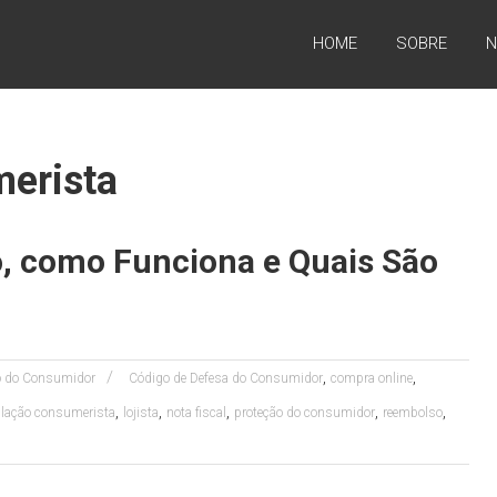
HOME
SOBRE
N
merista
o, como Funciona e Quais São
,
,
to do Consumidor
Código de Defesa do Consumidor
compra online
,
,
,
,
,
slação consumerista
lojista
nota fiscal
proteção do consumidor
reembolso