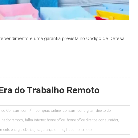
arrependimento é uma garantia prevista no Código de Defesa
 Era do Trabalho Remoto
,
,
to do Consumidor
compras online
consumidor digital
direito do
,
,
,
balhador remoto
falha internet home office
home office direitos consumidor
,
,
ento energia elétrica
segurança online
trabalho remoto