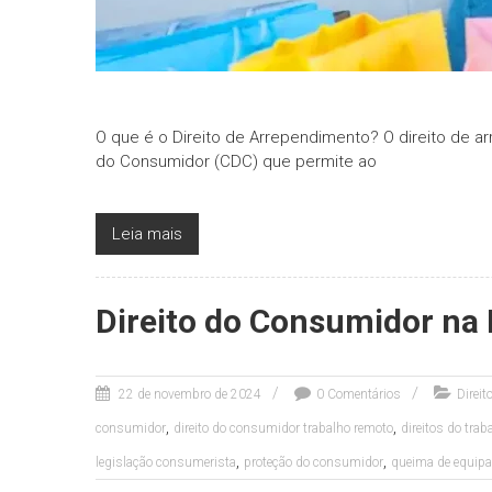
O que é o Direito de Arrependimento? O direito de 
do Consumidor (CDC) que permite ao
Leia mais
Direito do Consumidor na
22 de novembro de 2024
0 Comentários
Direi
,
,
consumidor
direito do consumidor trabalho remoto
direitos do tra
,
,
legislação consumerista
proteção do consumidor
queima de equipam