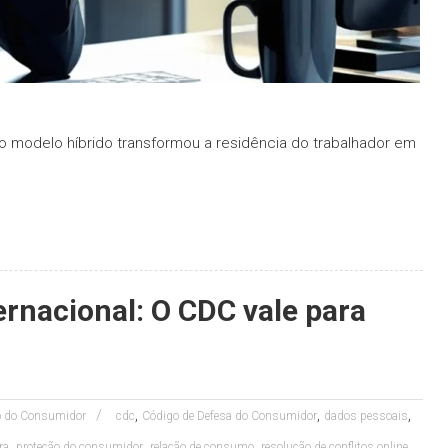
o modelo híbrido transformou a residência do trabalhador em
ernacional: O CDC vale para
,
,
,
to do Consumidor
cdc
Código de Defesa do Consumidor
dados pessoais
,
,
,
ra
proteção do consumidor
relação de consumo
resolução de conflitos online