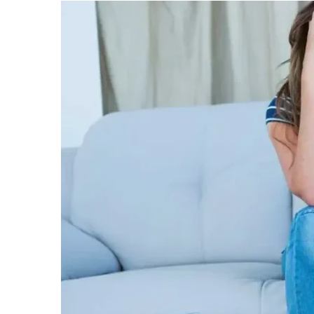
informe-nos
a sua
necessidade.