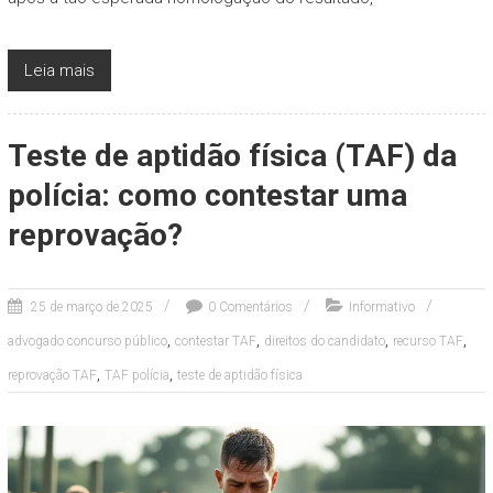
Leia mais
Teste de aptidão física (TAF) da
polícia: como contestar uma
reprovação?
25 de março de 2025
0 Comentários
Informativo
,
,
,
,
advogado concurso público
contestar TAF
direitos do candidato
recurso TAF
,
,
reprovação TAF
TAF polícia
teste de aptidão física