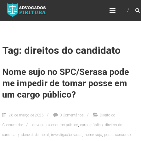
ADVOGADOS PIRITUBA
Precisando de advogado? Entre em contato!
Fazemos toda a assessoria que você
necessita em seu caso. Para saber mais
como podemos te ajudar, entre em contato e
informe-nos a sua necessidade.
Tag: direitos do candidato
Nome sujo no SPC/Serasa pode
me impedir de tomar posse em
um cargo público?
26 de março de 2025
0 Comentários
Direito do
,
,
Consumidor
advogado concurso público
cargo público
direitos do
,
,
,
,
candidato
idoneidade moral
investigação social
nome sujo
posse concurso