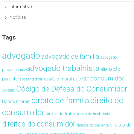
Informativo
Notícias
Tags
advogado
advogado de família
advogado
advogado trabalhista
alienação
previdenciário
consumidor
cdc
parental
assédio moral
CLT
aposentadoria
Código de Defesa do Consumidor
contrato
direito de família
direito do
Danos morais
consumidor
direito do trabalho
direito imobiliário
direitos do consumidor
direitos do
direitos do paciente