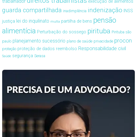
direitos trabalhistas
trabalhador
execução de alimentos
guarda compartilhada
indenização
INSS
inadimplência
pensão
lei do inquilinato
justiça
partilha de bens
multa
alimentícia
pirituba
Perturbação do sossego
Pirituba são
procon
planejamento sucessório
paulo
plano de saúde
privacidade
Responsabilidade civil
proteção de dados
reembolso
proteção
segurança
Serasa
Saúde