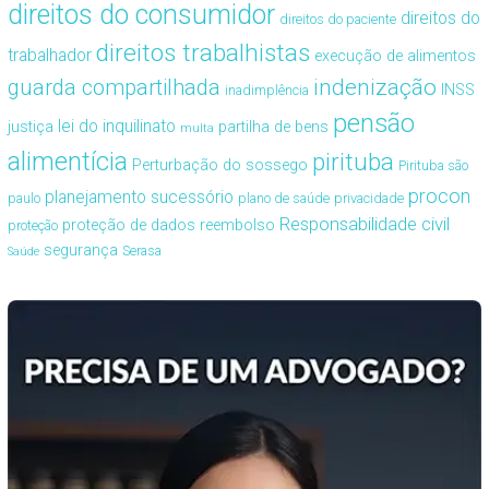
direitos do consumidor
direitos do
direitos do paciente
direitos trabalhistas
trabalhador
execução de alimentos
guarda compartilhada
indenização
INSS
inadimplência
pensão
lei do inquilinato
justiça
partilha de bens
multa
alimentícia
pirituba
Perturbação do sossego
Pirituba são
procon
planejamento sucessório
paulo
plano de saúde
privacidade
Responsabilidade civil
proteção de dados
reembolso
proteção
segurança
Serasa
Saúde