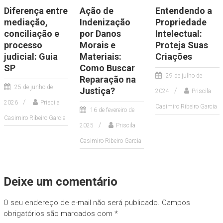
Diferença entre
Ação de
Entendendo a
mediação,
Indenização
Propriedade
conciliação e
por Danos
Intelectual:
processo
Morais e
Proteja Suas
judicial: Guia
Materiais:
Criações
SP
Como Buscar
29 de julho de
Reparação na
25 de junho de
Justiça?
2024
Priscila
2026
Priscila
Casimiro Ribeiro Garcia
16 de fevereiro de
Casimiro Ribeiro Garcia
2025
Priscila
Casimiro Ribeiro Garcia
Deixe um comentário
O seu endereço de e-mail não será publicado.
Campos
obrigatórios são marcados com
*