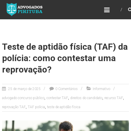
ADVOGADOS PIRITUBA
Precisando de advogado? Entre em contato!
Fazemos toda a assessoria que você
necessita em seu caso. Para saber mais
como podemos te ajudar, entre em contato e
informe-nos a sua necessidade.
Teste de aptidão física (TAF) da
polícia: como contestar uma
reprovação?
25 de março de 2025
0 Comentários
Informativo
,
,
,
,
advogado concurso público
contestar TAF
direitos do candidato
recurso TAF
,
,
reprovação TAF
TAF polícia
teste de aptidão física