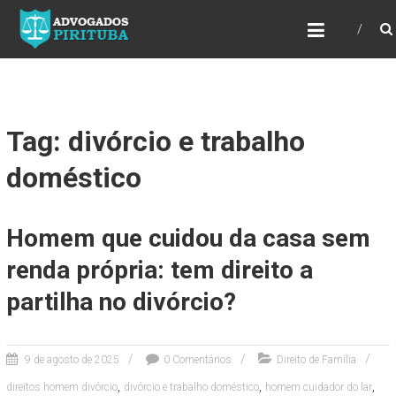
ADVOGADOS PIRITUBA
Precisando de advogado? Entre em contato!
Fazemos toda a assessoria que você
necessita em seu caso. Para saber mais
como podemos te ajudar, entre em contato e
informe-nos a sua necessidade.
Tag: divórcio e trabalho
doméstico
Homem que cuidou da casa sem
renda própria: tem direito a
partilha no divórcio?
9 de agosto de 2025
0 Comentários
Direito de Família
,
,
,
direitos homem divórcio
divórcio e trabalho doméstico
homem cuidador do lar