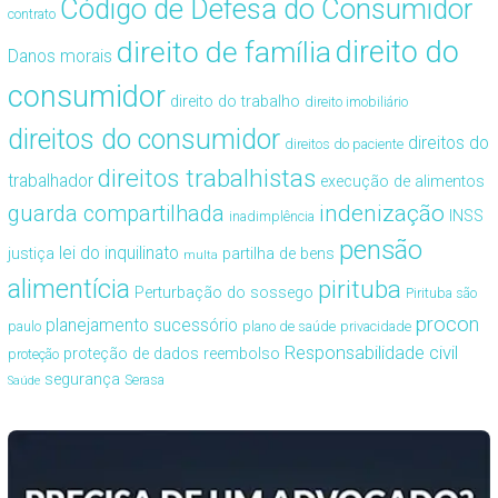
Código de Defesa do Consumidor
contrato
direito de família
direito do
Danos morais
consumidor
direito do trabalho
direito imobiliário
direitos do consumidor
direitos do
direitos do paciente
direitos trabalhistas
trabalhador
execução de alimentos
guarda compartilhada
indenização
INSS
inadimplência
pensão
lei do inquilinato
justiça
partilha de bens
multa
alimentícia
pirituba
Perturbação do sossego
Pirituba são
procon
planejamento sucessório
paulo
plano de saúde
privacidade
Responsabilidade civil
proteção de dados
reembolso
proteção
segurança
Serasa
Saúde