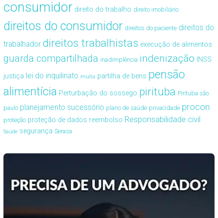
consumidor
direito do trabalho
direito imobiliário
direitos do consumidor
direitos do
direitos do paciente
direitos trabalhistas
trabalhador
execução de alimentos
guarda compartilhada
indenização
INSS
inadimplência
pensão
lei do inquilinato
justiça
partilha de bens
multa
alimentícia
pirituba
Perturbação do sossego
Pirituba são
procon
planejamento sucessório
paulo
plano de saúde
privacidade
Responsabilidade civil
proteção de dados
reembolso
proteção
segurança
Serasa
Saúde