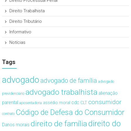
Direito Processual Penal
Direito Trabalhista
Direito Tributário
Informativo
Notícias
Tags
advogado
advogado de família
advogado
advogado trabalhista
alienação
previdenciário
consumidor
cdc
parental
assédio moral
CLT
aposentadoria
Código de Defesa do Consumidor
contrato
direito de família
direito do
Danos morais