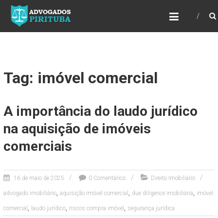
ADVOGADOS PIRITUBA
Precisando de advogado? Entre em contato!
Fazemos toda a assessoria que você
necessita em seu caso. Para saber mais
como podemos te ajudar, entre em contato e
informe-nos a sua necessidade.
Tag: imóvel comercial
A importância do laudo jurídico
na aquisição de imóveis
comerciais
16 de maio de 2025
0 Comentários
Direito Imobiliário
,
,
,
advogado imobiliário
aquisição imóvel comercial
due diligence imobiliária
imóvel
,
,
,
comercial
laudo jurídico
riscos compra imóvel
segurança jurídica