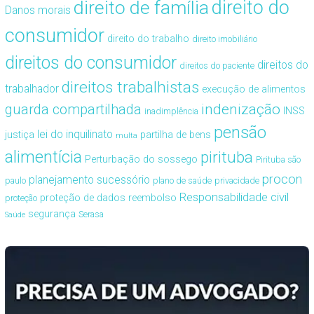
direito de família
direito do
Danos morais
consumidor
direito do trabalho
direito imobiliário
direitos do consumidor
direitos do
direitos do paciente
direitos trabalhistas
trabalhador
execução de alimentos
guarda compartilhada
indenização
INSS
inadimplência
pensão
lei do inquilinato
justiça
partilha de bens
multa
alimentícia
pirituba
Perturbação do sossego
Pirituba são
procon
planejamento sucessório
paulo
plano de saúde
privacidade
Responsabilidade civil
proteção de dados
reembolso
proteção
segurança
Serasa
Saúde