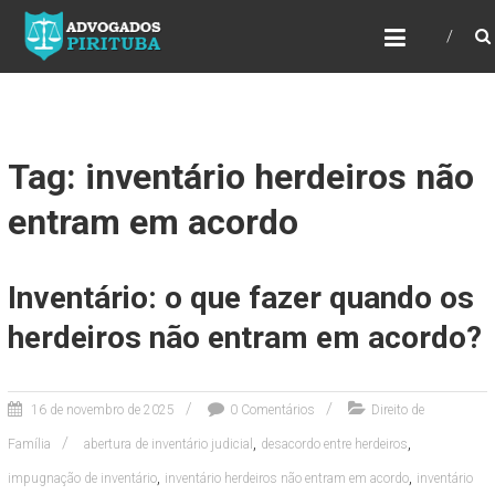
ADVOGADOS PIRITUBA
Precisando de advogado? Entre em contato!
Fazemos toda a assessoria que você
necessita em seu caso. Para saber mais
como podemos te ajudar, entre em contato e
informe-nos a sua necessidade.
Tag: inventário herdeiros não
entram em acordo
Inventário: o que fazer quando os
herdeiros não entram em acordo?
16 de novembro de 2025
0 Comentários
Direito de
,
,
Família
abertura de inventário judicial
desacordo entre herdeiros
,
,
impugnação de inventário
inventário herdeiros não entram em acordo
inventário