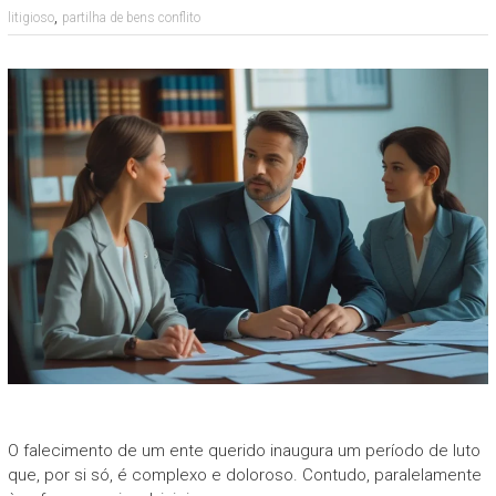
,
litigioso
partilha de bens conflito
O falecimento de um ente querido inaugura um período de luto
que, por si só, é complexo e doloroso. Contudo, paralelamente