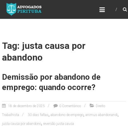
ADVOGADOS PIRITUBA
Precisando de advogado? Entre em contato!
Fazemos toda a assessoria que você
necessita em seu caso. Para saber mais
como podemos te ajudar, entre em contato e
informe-nos a sua necessidade.
Tag: justa causa por
abandono
Demissão por abandono de
emprego: quando ocorre?
18 de dezembro de 2025
0 Comentários
Direito
,
,
,
Trabalhista
30 dias faltas
abandono de emprego
animus abandonandi
,
justa causa por abandono
reversão justa causa