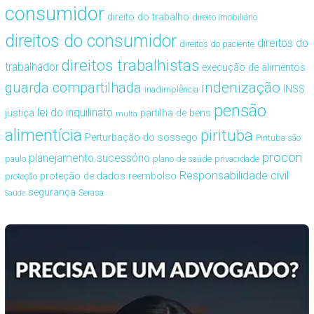
consumidor
direito do trabalho
direito imobiliário
direitos do consumidor
direitos do
direitos do paciente
direitos trabalhistas
trabalhador
execução de alimentos
guarda compartilhada
indenização
INSS
inadimplência
pensão
lei do inquilinato
justiça
partilha de bens
multa
alimentícia
pirituba
Perturbação do sossego
Pirituba são
procon
planejamento sucessório
paulo
plano de saúde
privacidade
Responsabilidade civil
proteção de dados
reembolso
proteção
segurança
Serasa
Saúde