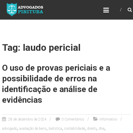
ADVOGADOS PIRITUBA
Precisando de advogado? Entre em contato!
Fazemos toda a assessoria que você
necessita em seu caso. Para saber mais
como podemos te ajudar, entre em contato e
informe-nos a sua necessidade.
Tag: laudo pericial
O uso de provas periciais e a
possibilidade de erros na
identificação e análise de
evidências
28 de dezembro de 2024
0 Comentários
Informativo
,
,
,
,
,
,
advogado
avaliação de bens
balística
contabilidade
direito
dna