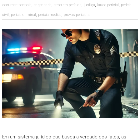
,
,
,
,
,
documentoscopia
engenharia
erros em perícias
justiça
laudo pericial
perícia
,
,
,
civil
perícia criminal
perícia médica
provas periciais
Em um sistema jurídico que busca a verdade dos fatos, as