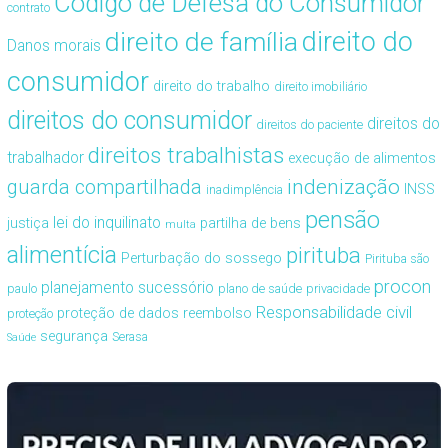
Código de Defesa do Consumidor
contrato
direito de família
direito do
Danos morais
consumidor
direito do trabalho
direito imobiliário
direitos do consumidor
direitos do
direitos do paciente
direitos trabalhistas
trabalhador
execução de alimentos
guarda compartilhada
indenização
INSS
inadimplência
pensão
lei do inquilinato
justiça
partilha de bens
multa
alimentícia
pirituba
Perturbação do sossego
Pirituba são
procon
planejamento sucessório
paulo
plano de saúde
privacidade
Responsabilidade civil
proteção de dados
reembolso
proteção
segurança
Serasa
Saúde