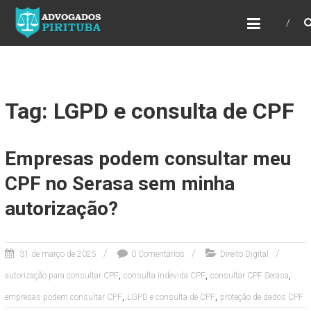
ADVOGADOS PIRITUBA
Precisando de advogado? Entre em contato!
Fazemos toda a assessoria que você
necessita em seu caso. Para saber mais
como podemos te ajudar, entre em contato e
informe-nos a sua necessidade.
Tag: LGPD e consulta de CPF
Empresas podem consultar meu
CPF no Serasa sem minha
autorização?
31 de março de 2025
0 Comentários
Direito Digital
,
,
,
autorização para consultar CPF
consulta indevida CPF
consultar CPF Serasa
,
,
empresas podem consultar CPF
LGPD e consulta de CPF
proteção de dados CPF