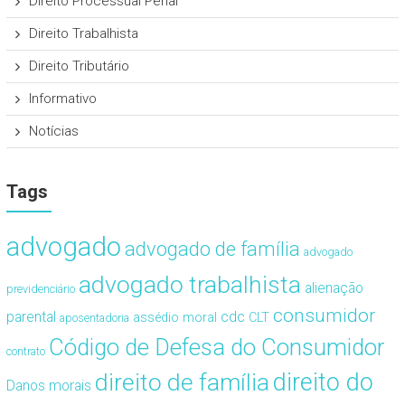
Direito Processual Penal
Direito Trabalhista
Direito Tributário
Informativo
Notícias
Tags
advogado
advogado de família
advogado
advogado trabalhista
alienação
previdenciário
consumidor
cdc
parental
assédio moral
CLT
aposentadoria
Código de Defesa do Consumidor
contrato
direito de família
direito do
Danos morais