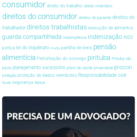
consumidor
direito do trabalho
direito imobiliário
direitos do consumidor
direitos do
direitos do paciente
direitos trabalhistas
trabalhador
execução de alimentos
guarda compartilhada
indenização
INSS
inadimplência
pensão
lei do inquilinato
justiça
partilha de bens
multa
alimentícia
pirituba
Perturbação do sossego
Pirituba são
procon
planejamento sucessório
paulo
plano de saúde
privacidade
Responsabilidade civil
proteção de dados
reembolso
proteção
segurança
Serasa
Saúde