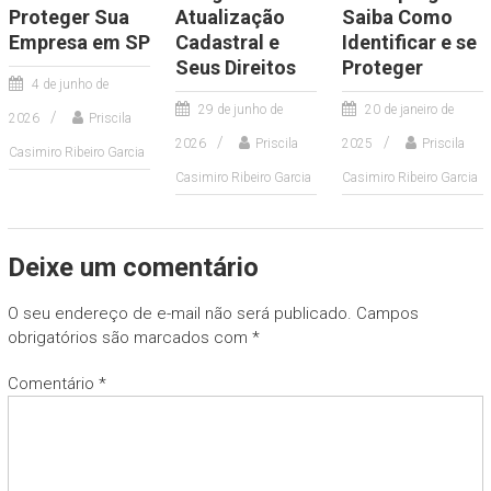
Proteger Sua
Atualização
Saiba Como
Empresa em SP
Cadastral e
Identificar e se
Seus Direitos
Proteger
4 de junho de
29 de junho de
20 de janeiro de
2026
Priscila
2026
Priscila
2025
Priscila
Casimiro Ribeiro Garcia
Casimiro Ribeiro Garcia
Casimiro Ribeiro Garcia
Deixe um comentário
O seu endereço de e-mail não será publicado.
Campos
obrigatórios são marcados com
*
Comentário
*