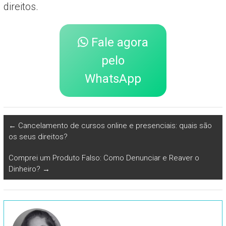
direitos.
Fale agora
pelo
WhatsApp
←
Cancelamento de cursos online e presenciais: quais são
os seus direitos?
Comprei um Produto Falso: Como Denunciar e Reaver o
Dinheiro?
→