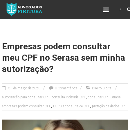
ADVOGADOS PIRITUBA
Precisando de advogado? Entre em contato!
Fazemos toda a assessoria que você
necessita em seu caso. Para saber mais
como podemos te ajudar, entre em contato e
informe-nos a sua necessidade.
Empresas podem consultar
meu CPF no Serasa sem minha
autorização?
31 de março de 2025
0 Comentários
Direito Digital
,
,
,
autorização para consultar CPF
consulta indevida CPF
consultar CPF Serasa
,
,
empresas podem consultar CPF
LGPD e consulta de CPF
proteção de dados CPF