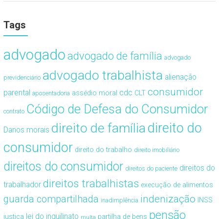
Tags
advogado
advogado de família
advogado
advogado trabalhista
alienação
previdenciário
consumidor
cdc
parental
assédio moral
CLT
aposentadoria
Código de Defesa do Consumidor
contrato
direito de família
direito do
Danos morais
consumidor
direito do trabalho
direito imobiliário
direitos do consumidor
direitos do
direitos do paciente
direitos trabalhistas
trabalhador
execução de alimentos
guarda compartilhada
indenização
INSS
inadimplência
pensão
lei do inquilinato
justiça
partilha de bens
multa