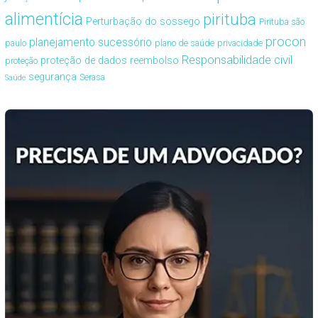
alimentícia
pirituba
Perturbação do sossego
Pirituba são
procon
planejamento sucessório
paulo
plano de saúde
privacidade
Responsabilidade civil
proteção de dados
reembolso
proteção
segurança
Serasa
Saúde