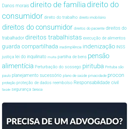
direito de família
direito do
Danos morais
consumidor
direito do trabalho
direito imobiliário
direitos do consumidor
direitos do
direitos do paciente
direitos trabalhistas
trabalhador
execução de alimentos
guarda compartilhada
indenização
INSS
inadimplência
pensão
lei do inquilinato
justiça
partilha de bens
multa
alimentícia
pirituba
Perturbação do sossego
Pirituba são
procon
planejamento sucessório
paulo
plano de saúde
privacidade
Responsabilidade civil
proteção de dados
reembolso
proteção
segurança
Serasa
Saúde