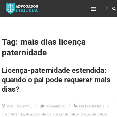
ADVOGADOS PIRITUBA
Precisando de advogado? Entre em contato!
Fazemos toda a assessoria que você
necessita em seu caso. Para saber mais
como podemos te ajudar, entre em contato e
informe-nos a sua necessidade.
Tag: mais dias licença
paternidade
Licença-paternidade estendida:
quando o pai pode requerer mais
dias?
8 de julho de 2025
0 Comentários
Direito Trabalhista
,
,
,
direito de família
direito do trabalho
licença paternidade
licença-paternidade