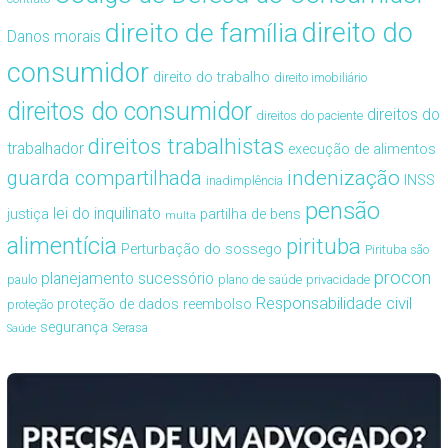
direito de família
direito do
Danos morais
consumidor
direito do trabalho
direito imobiliário
direitos do consumidor
direitos do
direitos do paciente
direitos trabalhistas
trabalhador
execução de alimentos
guarda compartilhada
indenização
INSS
inadimplência
pensão
lei do inquilinato
justiça
partilha de bens
multa
alimentícia
pirituba
Perturbação do sossego
Pirituba são
procon
planejamento sucessório
paulo
plano de saúde
privacidade
Responsabilidade civil
proteção de dados
reembolso
proteção
segurança
Serasa
Saúde