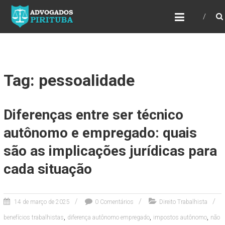
ADVOGADOS PIRITUBA
Precisando de advogado? Entre em contato!
Fazemos toda a assessoria que você
necessita em seu caso. Para saber mais
como podemos te ajudar, entre em contato e
informe-nos a sua necessidade.
Tag: pessoalidade
Diferenças entre ser técnico
autônomo e empregado: quais
são as implicações jurídicas para
cada situação
14 de março de 2025
0 Comentários
Direito Trabalhista
,
,
,
benefícios trabalhistas
diferença autônomo empregado
impostos autônomo
não