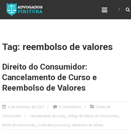
ADVOGADOS PIRITUBA
Precisando de advogado? Entre em contato!
Fazemos toda a assessoria que você
necessita em seu caso. Para saber mais
como podemos te ajudar, entre em contato e
informe-nos a sua necessidade.
Tag: reembolso de valores
Direito do Consumidor:
Cancelamento de Curso e
Reembolso de Valores
6 de novembro de 2025
0 Comentários
Direito do
,
,
Consumidor
cancelamento de curso
Código de Defesa do Consumidor
,
,
direito do consumidor
multa abusiva curso
reembolso de valores