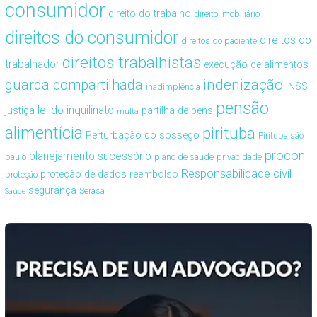
consumidor
direito do trabalho
direito imobiliário
direitos do consumidor
direitos do
direitos do paciente
direitos trabalhistas
trabalhador
execução de alimentos
guarda compartilhada
indenização
INSS
inadimplência
pensão
lei do inquilinato
justiça
partilha de bens
multa
alimentícia
pirituba
Perturbação do sossego
Pirituba são
procon
planejamento sucessório
paulo
plano de saúde
privacidade
Responsabilidade civil
proteção de dados
reembolso
proteção
segurança
Serasa
Saúde