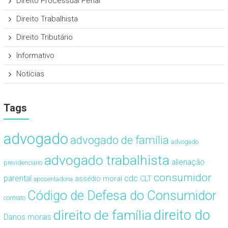
Direito Processual Penal
Direito Trabalhista
Direito Tributário
Informativo
Notícias
Tags
advogado
advogado de família
advogado
advogado trabalhista
alienação
previdenciário
consumidor
cdc
parental
assédio moral
CLT
aposentadoria
Código de Defesa do Consumidor
contrato
direito de família
direito do
Danos morais