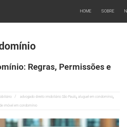
HOME
SOBRE
N
ndomínio
mínio: Regras, Permissões e
,
,
obiliário
advogado direito imobiliário São Paulo
aluguel em condomínio
de imóvel em condomínio