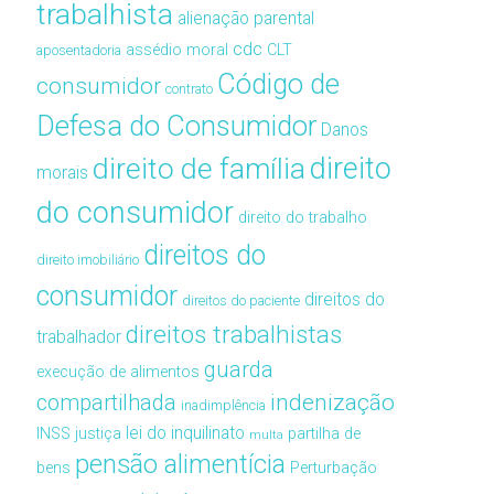
trabalhista
alienação parental
cdc
assédio moral
CLT
aposentadoria
Código de
consumidor
contrato
Defesa do Consumidor
Danos
direito de família
direito
morais
do consumidor
direito do trabalho
direitos do
direito imobiliário
consumidor
direitos do
direitos do paciente
direitos trabalhistas
trabalhador
guarda
execução de alimentos
compartilhada
indenização
inadimplência
lei do inquilinato
INSS
justiça
partilha de
multa
pensão alimentícia
bens
Perturbação