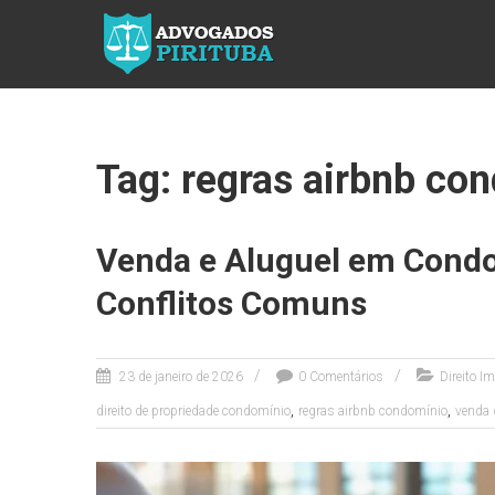
ADVOGADOS
PIRITUBA
Precisando
de
advogado?
Tag: regras airbnb co
Entre em
contato!
Fazemos
Venda e Aluguel em Condo
toda a
assessoria
Conflitos Comuns
que você
necessita
em seu
caso. Para
23 de janeiro de 2026
0 Comentários
Direito Im
saber mais
,
,
direito de propriedade condomínio
regras airbnb condomínio
venda 
como
podemos te
ajudar, entre
em contato e