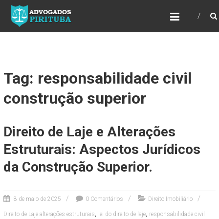
ADVOGADOS PIRITUBA
Precisando de advogado? Entre em contato!
Fazemos toda a assessoria que você
necessita em seu caso. Para saber mais
como podemos te ajudar, entre em contato e
informe-nos a sua necessidade.
Tag: responsabilidade civil
construção superior
Direito de Laje e Alterações
Estruturais: Aspectos Jurídicos
da Construção Superior.
8 de maio de 2025
0 Comentários
Direito Imobiliário
,
,
Direito de Laje alterações estruturais
lei do direito de laje
responsabilidade civil