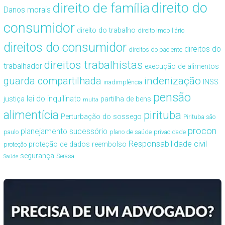
direito de família
direito do
Danos morais
consumidor
direito do trabalho
direito imobiliário
direitos do consumidor
direitos do
direitos do paciente
direitos trabalhistas
trabalhador
execução de alimentos
guarda compartilhada
indenização
INSS
inadimplência
pensão
lei do inquilinato
justiça
partilha de bens
multa
alimentícia
pirituba
Perturbação do sossego
Pirituba são
procon
planejamento sucessório
paulo
plano de saúde
privacidade
Responsabilidade civil
proteção de dados
reembolso
proteção
segurança
Serasa
Saúde