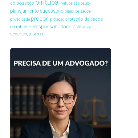
pirituba
do sossego
Pirituba são paulo
planejamento sucessório
plano de saúde
procon
proteção de dados
privacidade
proteção
Responsabilidade civil
reembolso
Saúde
segurança
Serasa