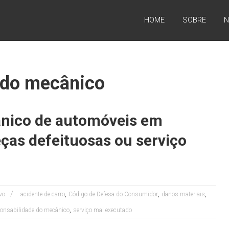
HOME
SOBRE
N
 do mecânico
ânico de automóveis em
ças defeituosas ou serviço
,
,
,
vo
acidente de carro
Código de Defesa do Consumidor
danos materiais
,
onsabilidade do mecânico
serviço mal executado