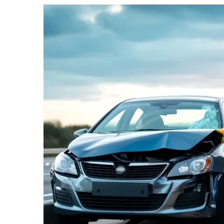
informe-nos
a sua
necessidade.