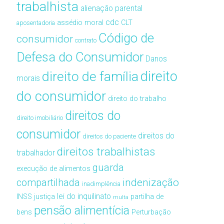
trabalhista
alienação parental
cdc
assédio moral
CLT
aposentadoria
Código de
consumidor
contrato
Defesa do Consumidor
Danos
direito de família
direito
morais
do consumidor
direito do trabalho
direitos do
direito imobiliário
consumidor
direitos do
direitos do paciente
direitos trabalhistas
trabalhador
guarda
execução de alimentos
compartilhada
indenização
inadimplência
lei do inquilinato
INSS
justiça
partilha de
multa
pensão alimentícia
bens
Perturbação