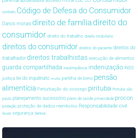
cdc
parental
assédio moral
CLT
aposentadoria
Código de Defesa do Consumidor
contrato
direito de família
direito do
Danos morais
consumidor
direito do trabalho
direito imobiliário
direitos do consumidor
direitos do
direitos do paciente
direitos trabalhistas
trabalhador
execução de alimentos
guarda compartilhada
indenização
INSS
inadimplência
pensão
lei do inquilinato
justiça
partilha de bens
multa
alimentícia
pirituba
Perturbação do sossego
Pirituba são
procon
planejamento sucessório
paulo
plano de saúde
privacidade
Responsabilidade civil
proteção de dados
reembolso
proteção
segurança
Serasa
Saúde