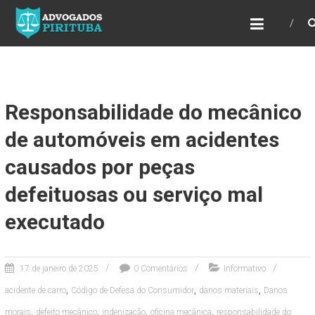
ADVOGADOS PIRITUBA
Precisando de advogado? Entre em contato!
Fazemos toda a assessoria que você
necessita em seu caso. Para saber mais
como podemos te ajudar, entre em contato e
informe-nos a sua necessidade.
Responsabilidade do mecânico
de automóveis em acidentes
causados por peças
defeituosas ou serviço mal
executado
17 de janeiro de 2025
0 Comentários
Informativo
,
,
,
acidente de carro
Código de Defesa do Consumidor
danos materiais
Danos
,
,
,
,
morais
defeito mecânico
indenização
oficina mecânica
responsabilidade do