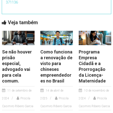
371136
Veja também
Se não houver
Como funciona
Programa
prisão
a renovação de
Empresa
especial,
visto para
Cidadã e a
advogado vai
chineses
Prorrogação
para cela
empreendedor
da Licença-
comum.
es no Brasil
Maternidade
11 de setembro de
14 de abril de
10 de novembro de
2024
Priscila
2025
Priscila
2024
Priscila
Casimiro Ribeiro Garcia
Casimiro Ribeiro Garcia
Casimiro Ribeiro Garcia