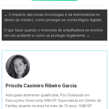
←
O impacto das novas tecnologias e da telemedicina no
direito do médico: como proteger-se contra litígios digitais
O que fazer quando o motorista de empilhadeira se envolve
em um acidente e como se proteger legalmente
→
Priscila Casimiro Ribeiro Garcia
Advogada altamente qualificada, Pós Graduada em
Execuções Cíveis pela OAB/SP. Especialista em Direito de
Família, atuante na área há mais de 15 anos. OAB/SP: