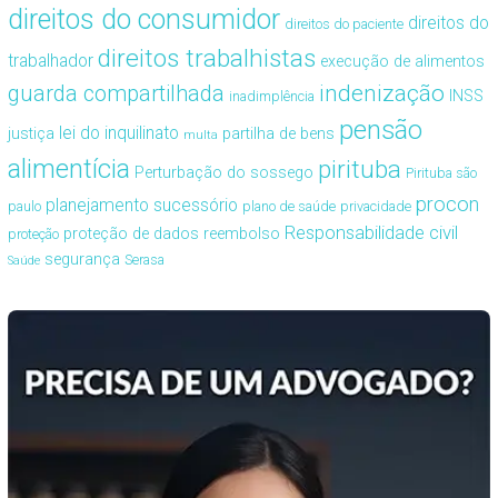
direitos do consumidor
direitos do
direitos do paciente
direitos trabalhistas
trabalhador
execução de alimentos
guarda compartilhada
indenização
INSS
inadimplência
pensão
lei do inquilinato
justiça
partilha de bens
multa
alimentícia
pirituba
Perturbação do sossego
Pirituba são
procon
planejamento sucessório
paulo
plano de saúde
privacidade
Responsabilidade civil
proteção de dados
reembolso
proteção
segurança
Serasa
Saúde