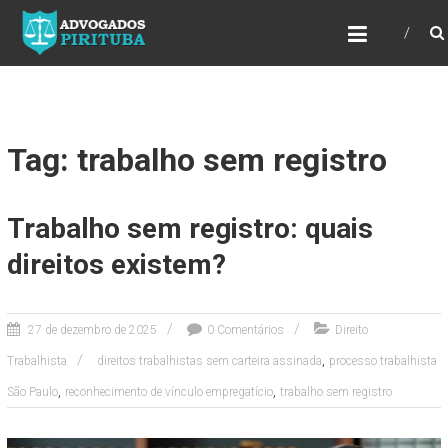
ADVOGADOS PIRITUBA
Precisando de advogado? Entre em contato!
Fazemos toda a assessoria que você
necessita em seu caso. Para saber mais
como podemos te ajudar, entre em contato e
informe-nos a sua necessidade.
Tag: trabalho sem registro
Trabalho sem registro: quais
direitos existem?
27 de dezembro de 2025
0 Comentários
Direito
,
Trabalhista
direitos trabalhistas sem carteira assinada
processo trabalhista
,
,
São Paulo
reconhecimento de vínculo empregatício
trabalho sem registro