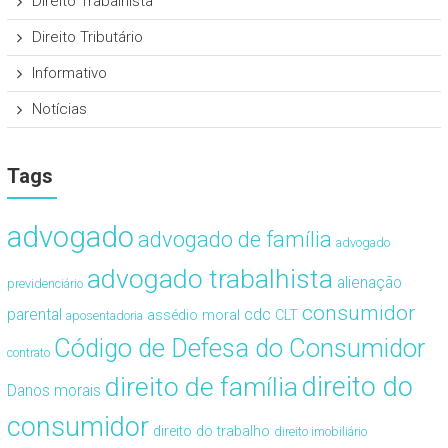
Direito Trabalhista
Direito Tributário
Informativo
Notícias
Tags
advogado
advogado de família
advogado
advogado trabalhista
alienação
previdenciário
consumidor
cdc
parental
assédio moral
CLT
aposentadoria
Código de Defesa do Consumidor
contrato
direito de família
direito do
Danos morais
consumidor
direito do trabalho
direito imobiliário