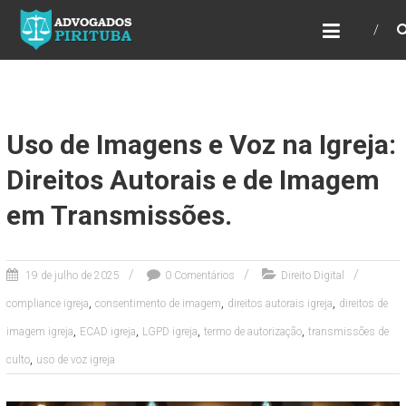
ADVOGADOS PIRITUBA
Precisando de advogado? Entre em contato!
Fazemos toda a assessoria que você
necessita em seu caso. Para saber mais
como podemos te ajudar, entre em contato e
informe-nos a sua necessidade.
Uso de Imagens e Voz na Igreja:
Direitos Autorais e de Imagem
em Transmissões.
19 de julho de 2025
0 Comentários
Direito Digital
,
,
,
compliance igreja
consentimento de imagem
direitos autorais igreja
direitos de
,
,
,
,
imagem igreja
ECAD igreja
LGPD igreja
termo de autorização
transmissões de
,
culto
uso de voz igreja