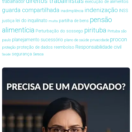
direitos trabalhistas
trabalhador
execução de alimentos
guarda compartilhada
indenização
INSS
inadimplência
pensão
lei do inquilinato
justiça
partilha de bens
multa
alimentícia
pirituba
Perturbação do sossego
Pirituba são
procon
planejamento sucessório
paulo
plano de saúde
privacidade
Responsabilidade civil
proteção de dados
reembolso
proteção
segurança
Serasa
Saúde