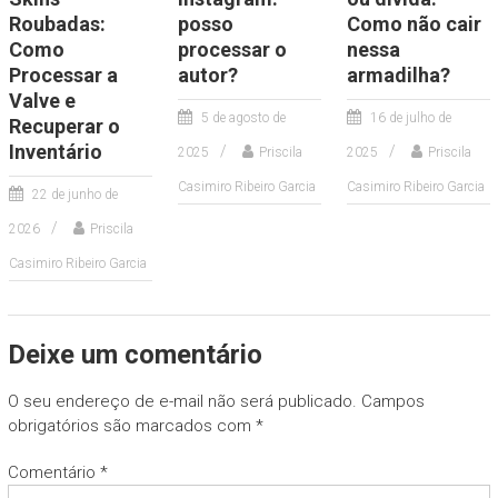
Roubadas:
posso
Como não cair
Como
processar o
nessa
Processar a
autor?
armadilha?
Valve e
5 de agosto de
16 de julho de
Recuperar o
Inventário
2025
Priscila
2025
Priscila
Casimiro Ribeiro Garcia
Casimiro Ribeiro Garcia
22 de junho de
2026
Priscila
Casimiro Ribeiro Garcia
Deixe um comentário
O seu endereço de e-mail não será publicado.
Campos
obrigatórios são marcados com
*
Comentário
*