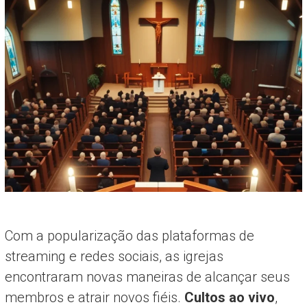
Com a popularização das plataformas de
streaming e redes sociais, as igrejas
encontraram novas maneiras de alcançar seus
membros e atrair novos fiéis.
Cultos ao vivo
,