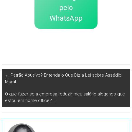
pelo
WhatsApp
←
Patrão Abusivo? Entenda o Que Diz a Lei sobre Assédio
Moral
O que fazer se a empresa reduzir meu salário alegando que
estou em home office?
→