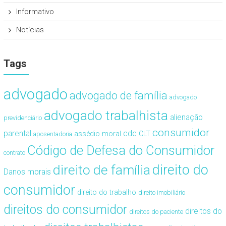
Informativo
Notícias
Tags
advogado
advogado de família
advogado
advogado trabalhista
alienação
previdenciário
consumidor
cdc
parental
assédio moral
CLT
aposentadoria
Código de Defesa do Consumidor
contrato
direito de família
direito do
Danos morais
consumidor
direito do trabalho
direito imobiliário
direitos do consumidor
direitos do
direitos do paciente