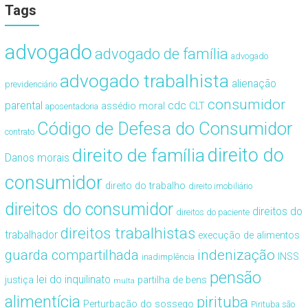
Tags
advogado
advogado de família
advogado
advogado trabalhista
alienação
previdenciário
consumidor
cdc
parental
assédio moral
CLT
aposentadoria
Código de Defesa do Consumidor
contrato
direito de família
direito do
Danos morais
consumidor
direito do trabalho
direito imobiliário
direitos do consumidor
direitos do
direitos do paciente
direitos trabalhistas
trabalhador
execução de alimentos
guarda compartilhada
indenização
INSS
inadimplência
pensão
lei do inquilinato
justiça
partilha de bens
multa
alimentícia
pirituba
Perturbação do sossego
Pirituba são