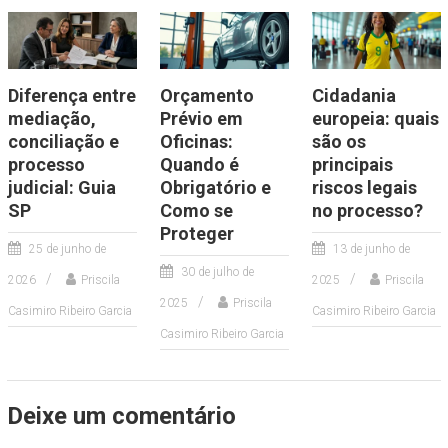
Diferença entre
Orçamento
Cidadania
mediação,
Prévio em
europeia: quais
conciliação e
Oficinas:
são os
processo
Quando é
principais
judicial: Guia
Obrigatório e
riscos legais
SP
Como se
no processo?
Proteger
25 de junho de
13 de junho de
30 de julho de
2026
Priscila
2025
Priscila
2025
Priscila
Casimiro Ribeiro Garcia
Casimiro Ribeiro Garcia
Casimiro Ribeiro Garcia
Deixe um comentário