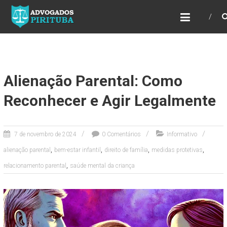
ADVOGADOS PIRITUBA
Precisando de advogado? Entre em contato!
Fazemos toda a assessoria que você
necessita em seu caso. Para saber mais
como podemos te ajudar, entre em contato e
informe-nos a sua necessidade.
Alienação Parental: Como
Reconhecer e Agir Legalmente
7 de novembro de 2024
0 Comentários
Informativo
,
,
,
,
alienação parental
bem-estar infantil
direito de família
medidas protetivas
,
relacionamento parental
saúde mental da criança