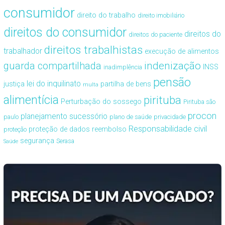
consumidor
direito do trabalho
direito imobiliário
direitos do consumidor
direitos do
direitos do paciente
direitos trabalhistas
trabalhador
execução de alimentos
guarda compartilhada
indenização
INSS
inadimplência
pensão
lei do inquilinato
justiça
partilha de bens
multa
alimentícia
pirituba
Perturbação do sossego
Pirituba são
procon
planejamento sucessório
paulo
plano de saúde
privacidade
Responsabilidade civil
proteção de dados
reembolso
proteção
segurança
Serasa
Saúde