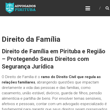
ADVOGADOS PIRITUBA
Precisando de advogado? Entre em contato!
Fazemos toda a assessoria que você
necessita em seu caso. Para saber mais
como podemos te ajudar, entre em contato e
informe-nos a sua necessidade.
Direito da Família
Direito de Família em Pirituba e Região
– Protegendo Seus Direitos com
Segurança Jurídica
O Direito de Família é o
ramo do Direito Civil que regula as
relações familiares
, abrangendo questões que impactam
diretamente a vida das pessoas e das famílias, como
casamento, união estável, divórcio, guarda de filhos, pensão
alimentícia e partilha de bens. Por envolver temas sensíveis,
afetivos e pessoais, contar com um advogado especializado é
fundamental para garantir que seus direitos sejam preservados