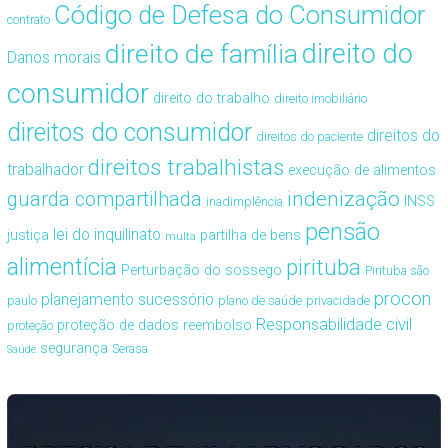
Código de Defesa do Consumidor
contrato
direito de família
direito do
Danos morais
consumidor
direito do trabalho
direito imobiliário
direitos do consumidor
direitos do
direitos do paciente
direitos trabalhistas
trabalhador
execução de alimentos
guarda compartilhada
indenização
INSS
inadimplência
pensão
lei do inquilinato
justiça
partilha de bens
multa
alimentícia
pirituba
Perturbação do sossego
Pirituba são
procon
planejamento sucessório
paulo
plano de saúde
privacidade
Responsabilidade civil
proteção de dados
reembolso
proteção
segurança
Serasa
Saúde