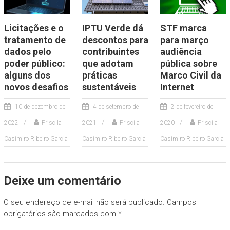
Licitações e o
IPTU Verde dá
STF marca
tratamento de
descontos para
para março
dados pelo
contribuintes
audiência
poder público:
que adotam
pública sobre
alguns dos
práticas
Marco Civil da
novos desafios
sustentáveis
Internet
10 de dezembro de
4 de setembro de
2 de fevereiro de
2022
Priscila
2021
Priscila
2020
Priscila
Casimiro Ribeiro Garcia
Casimiro Ribeiro Garcia
Casimiro Ribeiro Garcia
Deixe um comentário
O seu endereço de e-mail não será publicado.
Campos
obrigatórios são marcados com
*