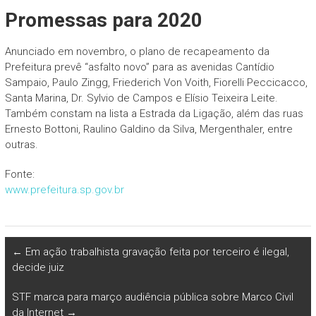
Promessas para 2020
Anunciado em novembro, o plano de recapeamento da
Prefeitura prevê “asfalto novo” para as avenidas Cantídio
Sampaio, Paulo Zingg, Friederich Von Voith, Fiorelli Peccicacco,
Santa Marina, Dr. Sylvio de Campos e Elísio Teixeira Leite.
Também constam na lista a Estrada da Ligação, além das ruas
Ernesto Bottoni, Raulino Galdino da Silva, Mergenthaler, entre
outras.
Fonte:
www.prefeitura.sp.gov.br
←
Em ação trabalhista gravação feita por terceiro é ilegal,
decide juiz
STF marca para março audiência pública sobre Marco Civil
da Internet
→