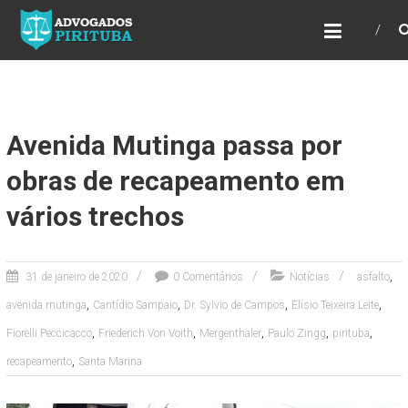
ADVOGADOS PIRITUBA
Precisando de advogado? Entre em contato!
Fazemos toda a assessoria que você
necessita em seu caso. Para saber mais
como podemos te ajudar, entre em contato e
informe-nos a sua necessidade.
Avenida Mutinga passa por
obras de recapeamento em
vários trechos
,
31 de janeiro de 2020
0 Comentários
Notícias
asfalto
,
,
,
,
avenida mutinga
Cantídio Sampaio
Dr. Sylvio de Campos
Elísio Teixeira Leite
,
,
,
,
,
Fiorelli Peccicacco
Friederich Von Voith
Mergenthaler
Paulo Zingg
pirituba
,
recapeamento
Santa Marina