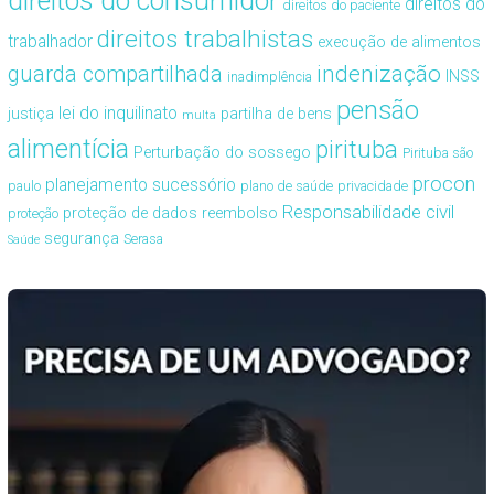
direitos do consumidor
direitos do
direitos do paciente
direitos trabalhistas
trabalhador
execução de alimentos
guarda compartilhada
indenização
INSS
inadimplência
pensão
lei do inquilinato
justiça
partilha de bens
multa
alimentícia
pirituba
Perturbação do sossego
Pirituba são
procon
planejamento sucessório
paulo
plano de saúde
privacidade
Responsabilidade civil
proteção de dados
reembolso
proteção
segurança
Serasa
Saúde