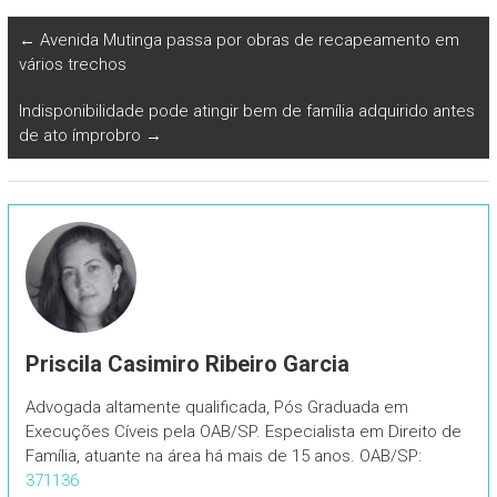
←
Avenida Mutinga passa por obras de recapeamento em
vários trechos
Indisponibilidade pode atingir bem de família adquirido antes
de ato ímprobro
→
Priscila Casimiro Ribeiro Garcia
Advogada altamente qualificada, Pós Graduada em
Execuções Cíveis pela OAB/SP. Especialista em Direito de
Família, atuante na área há mais de 15 anos. OAB/SP:
371136