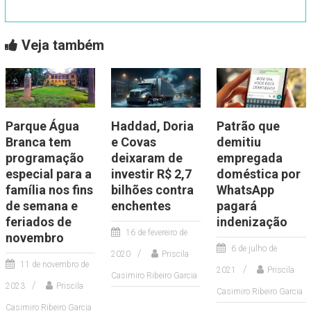
Veja também
Parque Água
Haddad, Doria
Patrão que
Branca tem
e Covas
demitiu
programação
deixaram de
empregada
especial para a
investir R$ 2,7
doméstica por
família nos fins
bilhões contra
WhatsApp
de semana e
enchentes
pagará
feriados de
indenização
16 de fevereiro de
novembro
6 de julho de
2020
Priscila
11 de novembro de
2021
Priscila
Casimiro Ribeiro Garcia
2023
Priscila
Casimiro Ribeiro Garcia
Casimiro Ribeiro Garcia