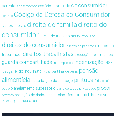
consumidor
cdc
parental
assédio moral
CLT
aposentadoria
Código de Defesa do Consumidor
contrato
direito de família
direito do
Danos morais
consumidor
direito do trabalho
direito imobiliário
direitos do consumidor
direitos do
direitos do paciente
direitos trabalhistas
trabalhador
execução de alimentos
guarda compartilhada
indenização
INSS
inadimplência
pensão
lei do inquilinato
justiça
partilha de bens
multa
alimentícia
pirituba
Perturbação do sossego
Pirituba são
procon
planejamento sucessório
paulo
plano de saúde
privacidade
Responsabilidade civil
proteção de dados
reembolso
proteção
segurança
Serasa
Saúde