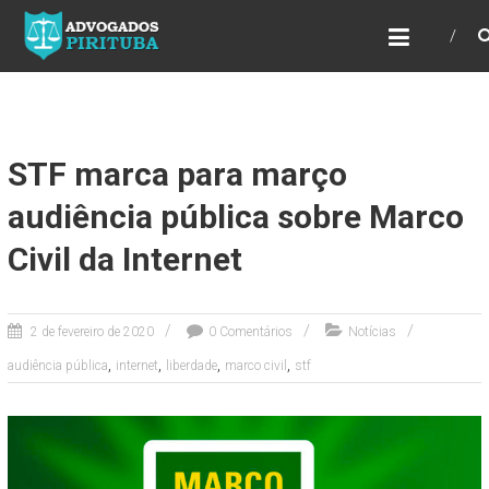
ADVOGADOS PIRITUBA
Precisando de advogado? Entre em contato!
Fazemos toda a assessoria que você
necessita em seu caso. Para saber mais
como podemos te ajudar, entre em contato e
informe-nos a sua necessidade.
STF marca para março
audiência pública sobre Marco
Civil da Internet
2 de fevereiro de 2020
0 Comentários
Notícias
,
,
,
,
audiência pública
internet
liberdade
marco civil
stf