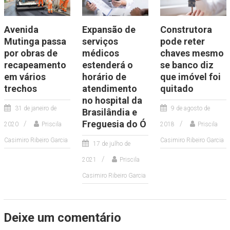
Avenida
Expansão de
Construtora
Mutinga passa
serviços
pode reter
por obras de
médicos
chaves mesmo
recapeamento
estenderá o
se banco diz
em vários
horário de
que imóvel foi
trechos
atendimento
quitado
no hospital da
31 de janeiro de
9 de agosto de
Brasilândia e
Freguesia do Ó
2020
Priscila
2018
Priscila
Casimiro Ribeiro Garcia
Casimiro Ribeiro Garcia
17 de julho de
2021
Priscila
Casimiro Ribeiro Garcia
Deixe um comentário