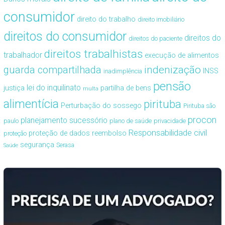
consumidor
direito do trabalho
direito imobiliário
direitos do consumidor
direitos do
direitos do paciente
direitos trabalhistas
trabalhador
execução de alimentos
guarda compartilhada
indenização
INSS
inadimplência
pensão
lei do inquilinato
justiça
partilha de bens
multa
alimentícia
pirituba
Perturbação do sossego
Pirituba são
procon
planejamento sucessório
paulo
plano de saúde
privacidade
Responsabilidade civil
proteção de dados
reembolso
proteção
segurança
Serasa
Saúde