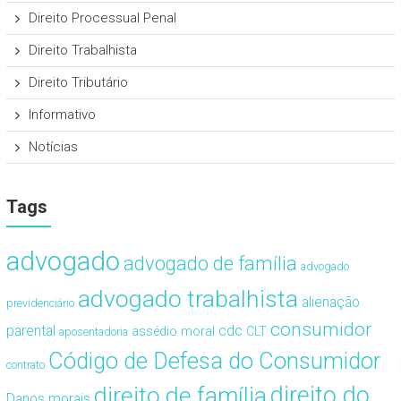
Direito Processual Penal
Direito Trabalhista
Direito Tributário
Informativo
Notícias
Tags
advogado
advogado de família
advogado
advogado trabalhista
alienação
previdenciário
consumidor
cdc
parental
assédio moral
CLT
aposentadoria
Código de Defesa do Consumidor
contrato
direito de família
direito do
Danos morais