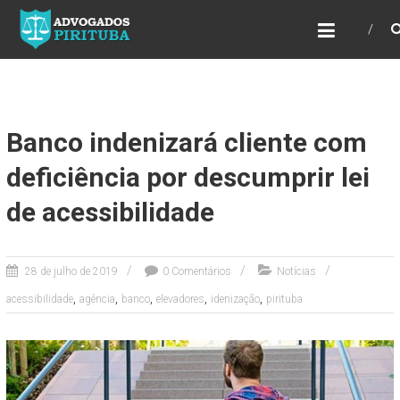
ADVOGADOS PIRITUBA
Precisando de advogado? Entre em contato!
Fazemos toda a assessoria que você
necessita em seu caso. Para saber mais
como podemos te ajudar, entre em contato e
informe-nos a sua necessidade.
Banco indenizará cliente com
deficiência por descumprir lei
de acessibilidade
28 de julho de 2019
0 Comentários
Notícias
,
,
,
,
,
acessibilidade
agência
banco
elevadores
idenização
pirituba