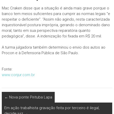
Mac Craken disse que a situação é ainda mais grave porque o
banco tem meios suficientes para cumprir as normas legais “e
respeitar o deficiente”. “Assim não agindo, resta caracterizada
inquestionável postura imprópria, gerando o denominado dano
moral, tanto em sua perspectiva reparatória quanto
pedagógica”, disse. A indenização foi fixada em R$ 20 mil.
A turma julgadora também determinou o envio dos autos ao
Procon e à Defensoria Pública de São Paulo.
Fonte:
www.conjur.com.br
←
Nova ponte Pirituba Lapa
Em ação trabalhista gravação feita por terceiro é ilegal,
decide juiz
→