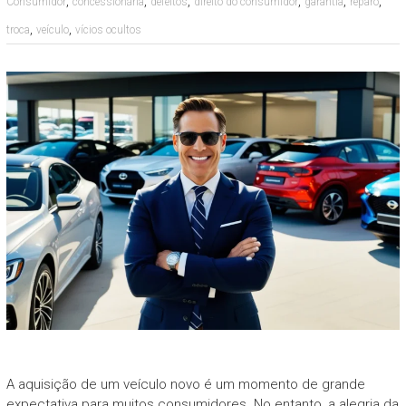
,
,
,
,
,
,
Consumidor
concessionária
defeitos
direito do consumidor
garantia
reparo
,
,
troca
veículo
vícios ocultos
A aquisição de um veículo novo é um momento de grande
expectativa para muitos consumidores. No entanto, a alegria da