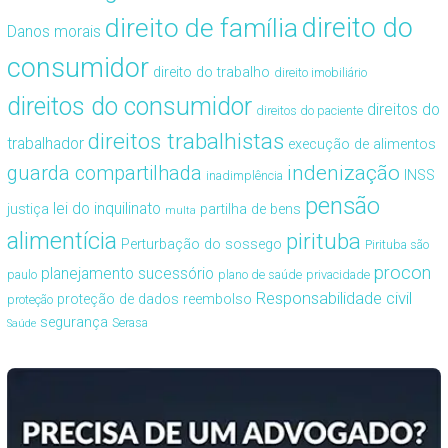
direito de família
direito do
Danos morais
consumidor
direito do trabalho
direito imobiliário
direitos do consumidor
direitos do
direitos do paciente
direitos trabalhistas
trabalhador
execução de alimentos
guarda compartilhada
indenização
INSS
inadimplência
pensão
lei do inquilinato
justiça
partilha de bens
multa
alimentícia
pirituba
Perturbação do sossego
Pirituba são
procon
planejamento sucessório
paulo
plano de saúde
privacidade
Responsabilidade civil
proteção de dados
reembolso
proteção
segurança
Serasa
Saúde