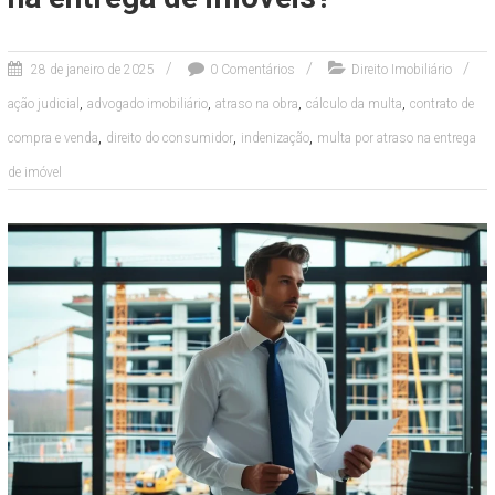
28 de janeiro de 2025
0 Comentários
Direito Imobiliário
,
,
,
,
ação judicial
advogado imobiliário
atraso na obra
cálculo da multa
contrato de
,
,
,
compra e venda
direito do consumidor
indenização
multa por atraso na entrega
de imóvel