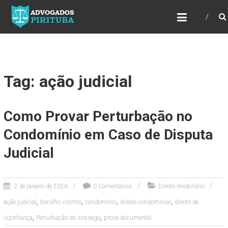
ADVOGADOS PIRITUBA
Precisando de advogado? Entre em contato!
Fazemos toda a assessoria que você
necessita em seu caso. Para saber mais
como podemos te ajudar, entre em contato e
informe-nos a sua necessidade.
Tag: ação judicial
Como Provar Perturbação no
Condomínio em Caso de Disputa
Judicial
2 de janeiro de 2026
0 Comentários
Direito Imobiliário
,
,
,
,
ação judicial
barulho vizinho
condomínio
direito condominial
direito de
,
,
vizinhança
Perturbação do sossego
prova documental