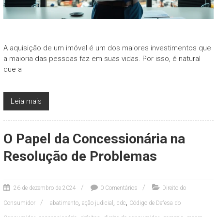
A aquisição de um imóvel é um dos maiores investimentos que
a maioria das pessoas faz em suas vidas. Por isso, é natural
que a
Leia mais
O Papel da Concessionária na
Resolução de Problemas
26 de dezembro de 2024
0 Comentários
Direito do
,
,
,
Consumidor
abatimento
ação judicial
cdc
Código de Defesa do