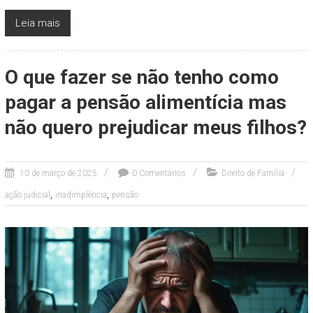
Leia mais
O que fazer se não tenho como
pagar a pensão alimentícia mas
não quero prejudicar meus filhos?
10 de março de 2025
0 Comentários
Direito de Família
,
,
ação judicial
inadimplência
pensão