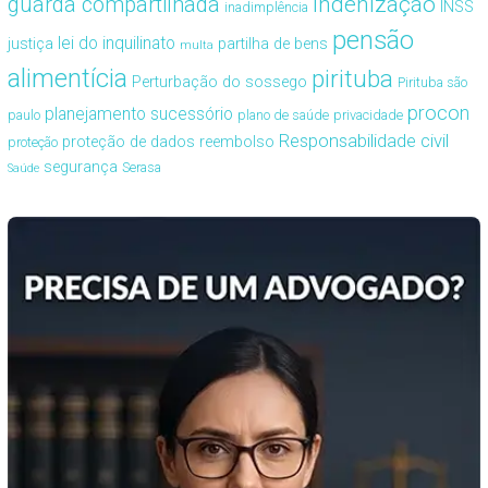
guarda compartilhada
indenização
INSS
inadimplência
pensão
lei do inquilinato
justiça
partilha de bens
multa
alimentícia
pirituba
Perturbação do sossego
Pirituba são
procon
planejamento sucessório
paulo
plano de saúde
privacidade
Responsabilidade civil
proteção de dados
reembolso
proteção
segurança
Serasa
Saúde