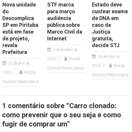
Nova unidade
STF marca
Estado deve
do
para março
custear exame
Descomplica
audiência
de DNA em
SP em Pirituba
pública sobre
caso de
está em fase
Marco Civil da
Justiça
de projeto,
Internet
gratuita,
revela
decide STJ
2 de fevereiro de
Prefeitura
24 de maio de
2020
Priscila
23 de abril de
2019
Priscila
Casimiro Ribeiro Garcia
2023
Priscila
Casimiro Ribeiro Garcia
Casimiro Ribeiro Garcia
1 comentário sobre “
Carro clonado:
como prevenir que o seu seja e como
fugir de comprar um
”