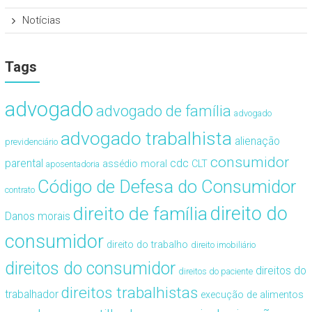
Notícias
Tags
advogado
advogado de família
advogado
advogado trabalhista
alienação
previdenciário
consumidor
cdc
parental
assédio moral
CLT
aposentadoria
Código de Defesa do Consumidor
contrato
direito de família
direito do
Danos morais
consumidor
direito do trabalho
direito imobiliário
direitos do consumidor
direitos do
direitos do paciente
direitos trabalhistas
trabalhador
execução de alimentos