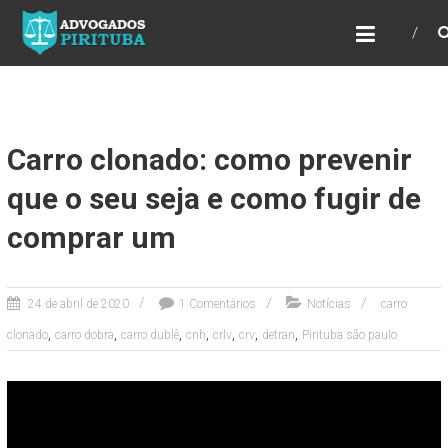
ADVOGADOS PIRITUBA
Precisando de advogado? Entre em contato!
Fazemos toda a assessoria que você
necessita em seu caso. Para saber mais
como podemos te ajudar, entre em contato e
informe-nos a sua necessidade.
Carro clonado: como prevenir
que o seu seja e como fugir de
comprar um
24 de abril de 2020
1 Comentários
Notícias
carro
,
,
,
,
,
,
,
clonado
carro dobra
carro dublê
cnh
crlv
crv
detran
Pirituba são paulo