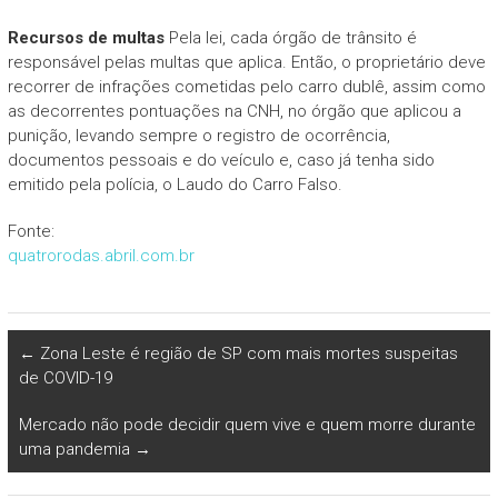
Recursos de multas
Pela lei, cada órgão de trânsito é
responsável pelas multas que aplica. Então, o proprietário deve
recorrer de infrações cometidas pelo carro dublê, assim como
as decorrentes pontuações na CNH, no órgão que aplicou a
punição, levando sempre o registro de ocorrência,
documentos pessoais e do veículo e, caso já tenha sido
emitido pela polícia, o Laudo do Carro Falso.
Fonte:
quatrorodas.abril.com.br
←
Zona Leste é região de SP com mais mortes suspeitas
de COVID-19
Mercado não pode decidir quem vive e quem morre durante
uma pandemia
→