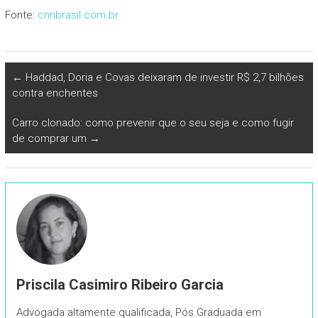
Fonte:
cnnbrasil.com.br
←
Haddad, Doria e Covas deixaram de investir R$ 2,7 bilhões
contra enchentes
Carro clonado: como prevenir que o seu seja e como fugir
de comprar um
→
Priscila Casimiro Ribeiro Garcia
Advogada altamente qualificada, Pós Graduada em