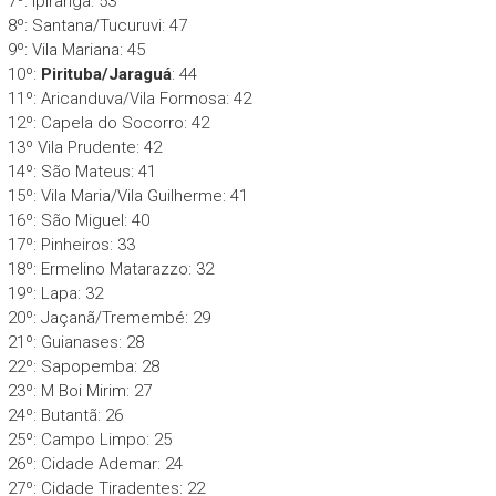
7º: Ipiranga: 53
8º: Santana/Tucuruvi: 47
9º: Vila Mariana: 45
10º:
Pirituba/Jaraguá
: 44
11º: Aricanduva/Vila Formosa: 42
12º: Capela do Socorro: 42
13º Vila Prudente: 42
14º: São Mateus: 41
15º: Vila Maria/Vila Guilherme: 41
16º: São Miguel: 40
17º: Pinheiros: 33
18º: Ermelino Matarazzo: 32
19º: Lapa: 32
20º: Jaçanã/Tremembé: 29
21º: Guianases: 28
22º: Sapopemba: 28
23º: M Boi Mirim: 27
24º: Butantã: 26
25º: Campo Limpo: 25
26º: Cidade Ademar: 24
27º: Cidade Tiradentes: 22