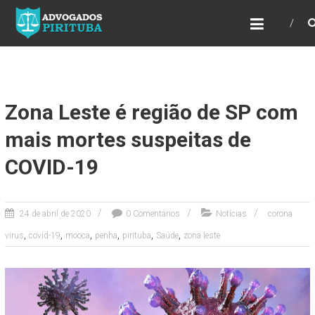
ADVOGADOS PIRITUBA
Precisando de advogado? Entre em contato!
Fazemos toda a assessoria que você
necessita em seu caso. Para saber mais
como podemos te ajudar, entre em contato e
informe-nos a sua necessidade.
Zona Leste é região de SP com
mais mortes suspeitas de
COVID-19
24 de abril de 2020
0 Comentários
Notícias
corona
,
,
,
,
,
,
virus
covid-19
mooca
penha
pirituba
Saúde
zona leste