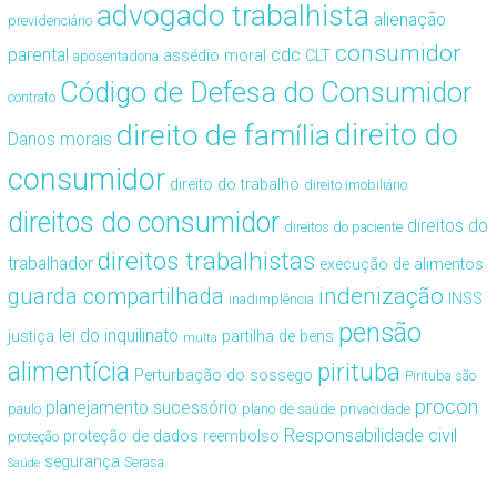
advogado trabalhista
alienação
previdenciário
consumidor
cdc
parental
assédio moral
CLT
aposentadoria
Código de Defesa do Consumidor
contrato
direito de família
direito do
Danos morais
consumidor
direito do trabalho
direito imobiliário
direitos do consumidor
direitos do
direitos do paciente
direitos trabalhistas
trabalhador
execução de alimentos
guarda compartilhada
indenização
INSS
inadimplência
pensão
lei do inquilinato
justiça
partilha de bens
multa
alimentícia
pirituba
Perturbação do sossego
Pirituba são
procon
planejamento sucessório
paulo
plano de saúde
privacidade
Responsabilidade civil
proteção de dados
reembolso
proteção
segurança
Serasa
Saúde