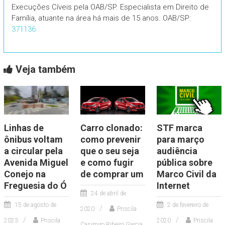
Execuções Cíveis pela OAB/SP. Especialista em Direito de
Família, atuante na área há mais de 15 anos. OAB/SP:
371136
Veja também
Linhas de
Carro clonado:
STF marca
ônibus voltam
como prevenir
para março
a circular pela
que o seu seja
audiência
Avenida Miguel
e como fugir
pública sobre
Conejo na
de comprar um
Marco Civil da
Freguesia do Ó
Internet
24 de abril de
15 de agosto de
2 de fevereiro de
2020
Priscila
2023
Priscila
2020
Priscila
Casimiro Ribeiro Garcia