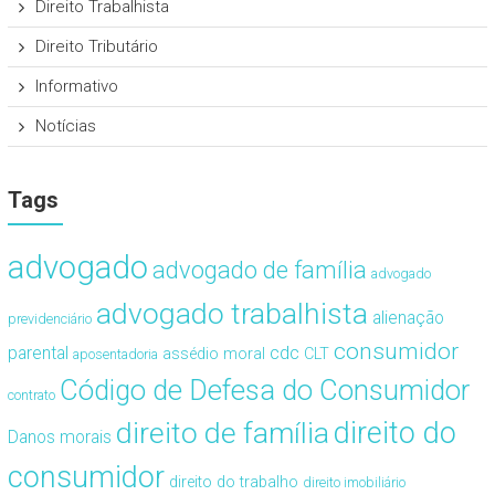
Direito Trabalhista
Direito Tributário
Informativo
Notícias
Tags
advogado
advogado de família
advogado
advogado trabalhista
alienação
previdenciário
consumidor
cdc
parental
assédio moral
CLT
aposentadoria
Código de Defesa do Consumidor
contrato
direito de família
direito do
Danos morais
consumidor
direito do trabalho
direito imobiliário