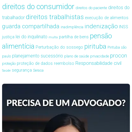
direitos do consumidor
direitos do
direitos do paciente
direitos trabalhistas
trabalhador
execução de alimentos
guarda compartilhada
indenização
INSS
inadimplência
pensão
lei do inquilinato
justiça
partilha de bens
multa
alimentícia
pirituba
Perturbação do sossego
Pirituba são
procon
planejamento sucessório
paulo
plano de saúde
privacidade
Responsabilidade civil
proteção de dados
reembolso
proteção
segurança
Serasa
Saúde