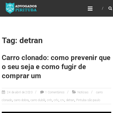
ADVOGADOS PIRITUBA
Precisando de advogado? Entre em contato!
Fazemos toda a assessoria que você
necessita em seu caso. Para saber mais
como podemos te ajudar, entre em contato e
informe-nos a sua necessidade.
Tag: detran
Carro clonado: como prevenir que
o seu seja e como fugir de
comprar um
24 de abril de 2020
1 Comentários
Notícias
carro
,
,
,
,
,
,
,
clonado
carro dobra
carro dublê
cnh
crlv
crv
detran
Pirituba são paulo