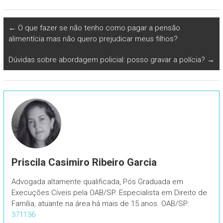
←
O que fazer se não tenho como pagar a pensão
alimentícia mas não quero prejudicar meus filhos?
Dúvidas sobre abordagem policial: posso gravar a polícia?
→
Priscila Casimiro Ribeiro Garcia
Advogada altamente qualificada, Pós Graduada em
Execuções Cíveis pela OAB/SP. Especialista em Direito de
Família, atuante na área há mais de 15 anos. OAB/SP:
371136