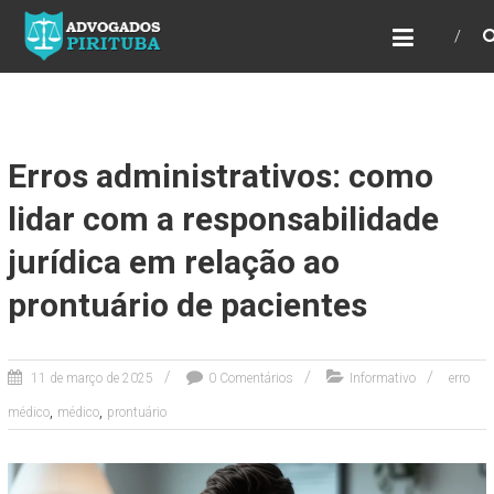
ADVOGADOS PIRITUBA
Precisando de advogado? Entre em contato!
Fazemos toda a assessoria que você
necessita em seu caso. Para saber mais
como podemos te ajudar, entre em contato e
informe-nos a sua necessidade.
Erros administrativos: como
lidar com a responsabilidade
jurídica em relação ao
prontuário de pacientes
11 de março de 2025
0 Comentários
Informativo
erro
,
,
médico
médico
prontuário