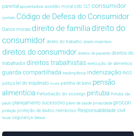
consumidor
cdc
parental
assédio moral
CLT
aposentadoria
Código de Defesa do Consumidor
contrato
direito de família
direito do
Danos morais
consumidor
direito do trabalho
direito imobiliário
direitos do consumidor
direitos do
direitos do paciente
direitos trabalhistas
trabalhador
execução de alimentos
guarda compartilhada
indenização
INSS
inadimplência
pensão
lei do inquilinato
justiça
partilha de bens
multa
alimentícia
pirituba
Perturbação do sossego
Pirituba são
procon
planejamento sucessório
paulo
plano de saúde
privacidade
Responsabilidade civil
proteção de dados
reembolso
proteção
segurança
Serasa
Saúde