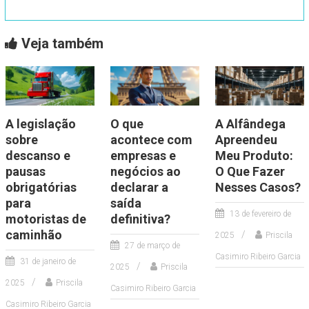
Veja também
A legislação
O que
A Alfândega
sobre
acontece com
Apreendeu
descanso e
empresas e
Meu Produto:
pausas
negócios ao
O Que Fazer
obrigatórias
declarar a
Nesses Casos?
para
saída
13 de fevereiro de
motoristas de
definitiva?
caminhão
2025
Priscila
27 de março de
Casimiro Ribeiro Garcia
31 de janeiro de
2025
Priscila
2025
Priscila
Casimiro Ribeiro Garcia
Casimiro Ribeiro Garcia