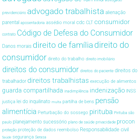
advogado trabalhista
alienação
previdenciário
consumidor
cdc
parental
assédio moral
CLT
aposentadoria
Código de Defesa do Consumidor
contrato
direito de família
direito do
Danos morais
consumidor
direito do trabalho
direito imobiliário
direitos do consumidor
direitos do
direitos do paciente
direitos trabalhistas
trabalhador
execução de alimentos
guarda compartilhada
indenização
INSS
inadimplência
pensão
lei do inquilinato
justiça
partilha de bens
multa
alimentícia
pirituba
Perturbação do sossego
Pirituba são
procon
planejamento sucessório
paulo
plano de saúde
privacidade
Responsabilidade civil
proteção de dados
reembolso
proteção
segurança
Serasa
Saúde