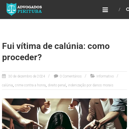
ADVOGADOS PIRITUBA
Precisando de advogado? Entre em contato!
Fazemos toda a assessoria que você
necessita em seu caso. Para saber mais
como podemos te ajudar, entre em contato e
informe-nos a sua necessidade.
Fui vítima de calúnia: como
proceder?
30 de dezembro de 2024
0 Comentários
Informativo
,
,
,
calúnia
crime contra a honra
direito penal
indenização por danos morais