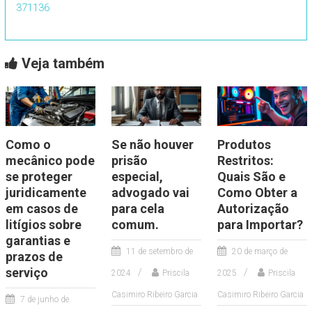
371136
Veja também
Como o
Se não houver
Produtos
mecânico pode
prisão
Restritos:
se proteger
especial,
Quais São e
juridicamente
advogado vai
Como Obter a
em casos de
para cela
Autorização
litígios sobre
comum.
para Importar?
garantias e
11 de setembro de
20 de março de
prazos de
serviço
2024
Priscila
2025
Priscila
Casimiro Ribeiro Garcia
Casimiro Ribeiro Garcia
7 de junho de