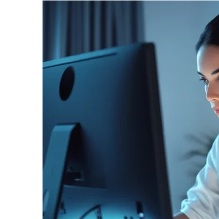
informe-nos
a sua
necessidade.