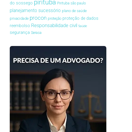
pirituba
do sossego
Pirituba são paulo
planejamento sucessório
plano de saúde
procon
proteção de dados
privacidade
proteção
Responsabilidade civil
reembolso
Saúde
segurança
Serasa