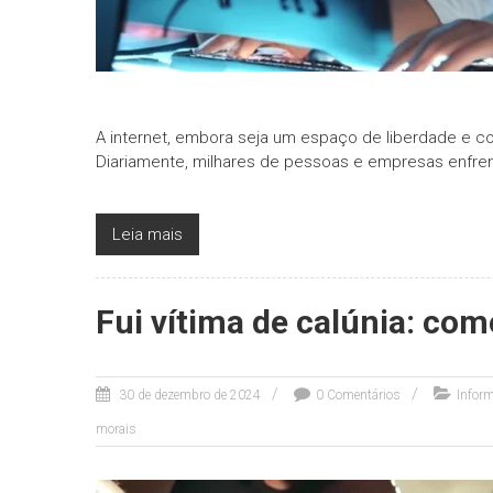
A internet, embora seja um espaço de liberdade e co
Diariamente, milhares de pessoas e empresas enfre
Leia mais
Fui vítima de calúnia: co
30 de dezembro de 2024
0 Comentários
Inform
morais