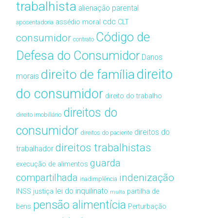
trabalhista
alienação parental
cdc
assédio moral
CLT
aposentadoria
Código de
consumidor
contrato
Defesa do Consumidor
Danos
direito de família
direito
morais
do consumidor
direito do trabalho
direitos do
direito imobiliário
consumidor
direitos do
direitos do paciente
direitos trabalhistas
trabalhador
guarda
execução de alimentos
compartilhada
indenização
inadimplência
lei do inquilinato
INSS
justiça
partilha de
multa
pensão alimentícia
bens
Perturbação