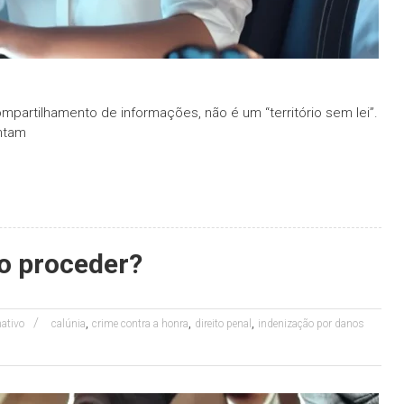
mpartilhamento de informações, não é um “território sem lei”.
ntam
mo proceder?
,
,
,
ativo
calúnia
crime contra a honra
direito penal
indenização por danos