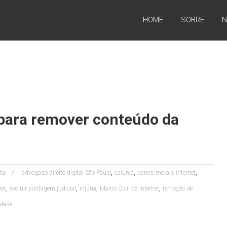
HOME
SOBRE
N
 para remover conteúdo da
,
,
,
tal
advogado direito digital São Paulo
calúnia
danos morais internet
,
,
,
,
net
excluir postagem judicial
injúria
Marco Civil da Internet
remoção de
idade