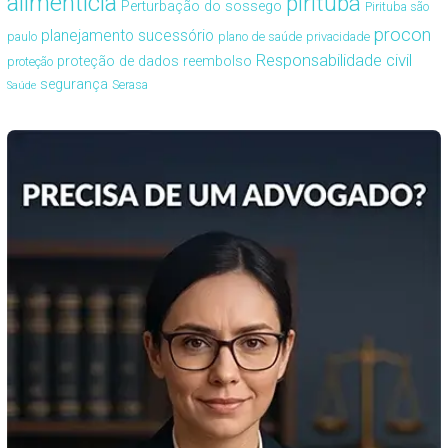
alimentícia
pirituba
Perturbação do sossego
Pirituba são
procon
planejamento sucessório
paulo
plano de saúde
privacidade
Responsabilidade civil
proteção de dados
reembolso
proteção
segurança
Serasa
Saúde