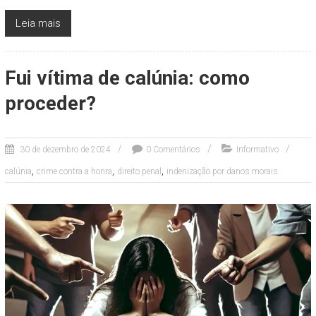
Leia mais
Fui vítima de calúnia: como
proceder?
30 de dezembro de 2024
0 Comentários
Informativo
,
,
,
calúnia
crime contra a honra
direito penal
indenização por danos morais