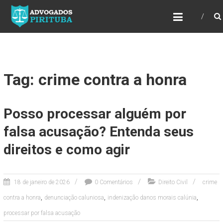
ADVOGADOS PIRITUBA
Precisando de advogado? Entre em contato!
Fazemos toda a assessoria que você
necessita em seu caso. Para saber mais
como podemos te ajudar, entre em contato e
informe-nos a sua necessidade.
Tag: crime contra a honra
Posso processar alguém por
falsa acusação? Entenda seus
direitos e como agir
18 de janeiro de 2026
0 Comentários
Direito Civil
crime
,
,
,
contra a honra
denunciação caluniosa
indenização danos morais calúnia
processar por falsa acusação