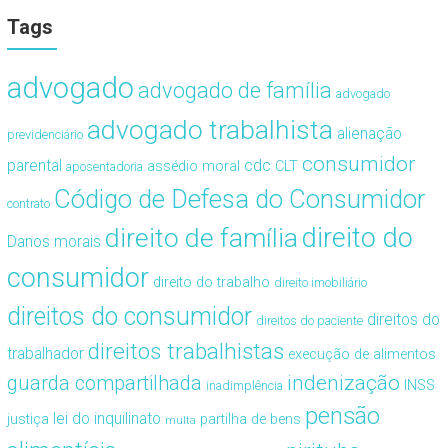
Tags
advogado
advogado de família
advogado
advogado trabalhista
alienação
previdenciário
consumidor
cdc
parental
assédio moral
CLT
aposentadoria
Código de Defesa do Consumidor
contrato
direito de família
direito do
Danos morais
consumidor
direito do trabalho
direito imobiliário
direitos do consumidor
direitos do
direitos do paciente
direitos trabalhistas
trabalhador
execução de alimentos
guarda compartilhada
indenização
INSS
inadimplência
pensão
lei do inquilinato
justiça
partilha de bens
multa