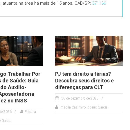
ia, atuante na área há mais de 15 anos. OAB/SP:
371136
go Trabalhar Por
PJ tem direito a férias?
 de Saúde: Guia
Descubra seus direitos e
do Auxílio-
diferenças para CLT
Aposentadoria
30 de dezembro de 2025
idez no INSS
Priscila Casimiro Ribeiro Garcia
 de 2026
Priscila
o Garcia