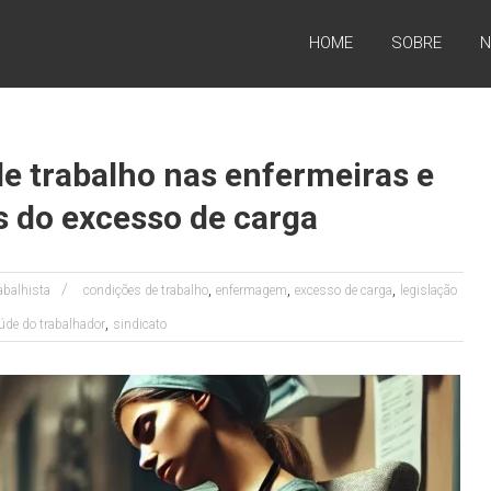
HOME
SOBRE
N
e trabalho nas enfermeiras e
s do excesso de carga
,
,
,
rabalhista
condições de trabalho
enfermagem
excesso de carga
legislação
,
úde do trabalhador
sindicato