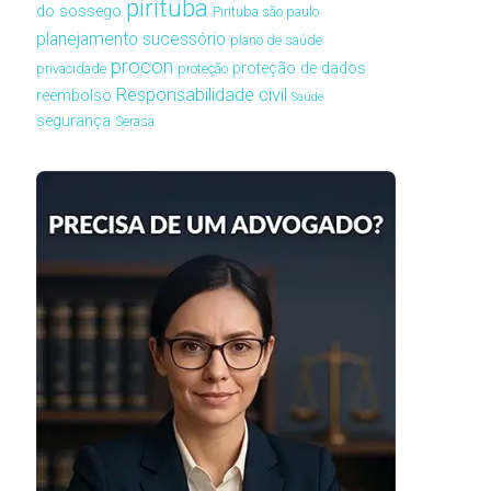
pirituba
do sossego
Pirituba são paulo
planejamento sucessório
plano de saúde
procon
proteção de dados
privacidade
proteção
Responsabilidade civil
reembolso
Saúde
segurança
Serasa