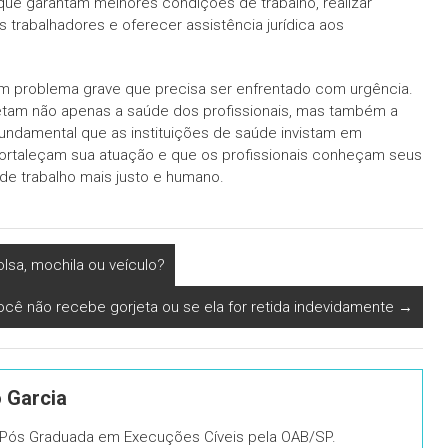
que garantam melhores condições de trabalho, realizar
trabalhadores e oferecer assistência jurídica aos
um problema grave que precisa ser enfrentado com urgência.
etam não apenas a saúde dos profissionais, mas também a
fundamental que as instituições de saúde invistam em
fortaleçam sua atuação e que os profissionais conheçam seus
de trabalho mais justo e humano.
olsa, mochila ou veículo?
ocê não recebe gorjeta ou se ela for retida indevidamente
→
o Garcia
, Pós Graduada em Execuções Cíveis pela OAB/SP.