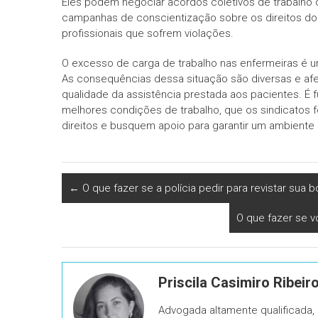
Eles podem negociar acordos coletivos de trabalho 
campanhas de conscientização sobre os direitos dos 
profissionais que sofrem violações.
O excesso de carga de trabalho nas enfermeiras é 
As consequências dessa situação são diversas e af
qualidade da assistência prestada aos pacientes. É 
melhores condições de trabalho, que os sindicatos 
direitos e busquem apoio para garantir um ambiente 
←
O que fazer se a polícia pedir para revistar sua b
O que fazer se v
Priscila Casimiro Ribeir
Advogada altamente qualificada