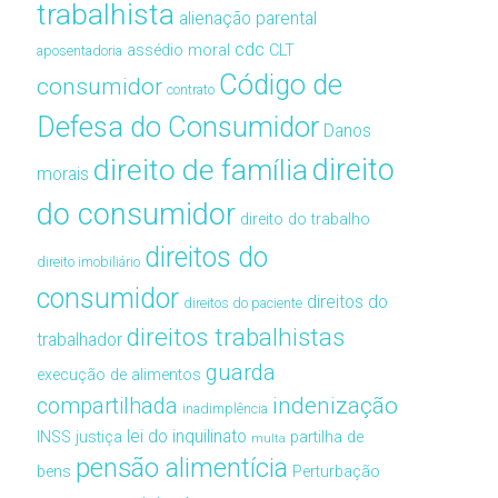
trabalhista
alienação parental
cdc
assédio moral
CLT
aposentadoria
Código de
consumidor
contrato
Defesa do Consumidor
Danos
direito de família
direito
morais
do consumidor
direito do trabalho
direitos do
direito imobiliário
consumidor
direitos do
direitos do paciente
direitos trabalhistas
trabalhador
guarda
execução de alimentos
compartilhada
indenização
inadimplência
lei do inquilinato
INSS
justiça
partilha de
multa
pensão alimentícia
bens
Perturbação