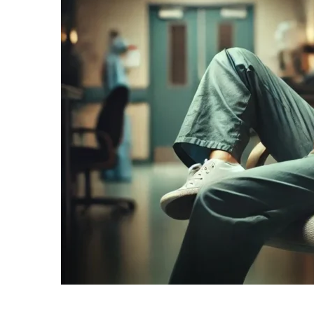
informe-nos
a sua
necessidade.