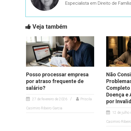
Especialista em Direito de Famíl
Veja também
Posso processar empresa
Não Consi
por atraso frequente de
Problemas
salário?
Completo 
Doença e 
27 de fevereiro de 2026
Priscila
por Inval
Casimiro Ribeiro Garcia
12 de julho
Casimiro Ribeir