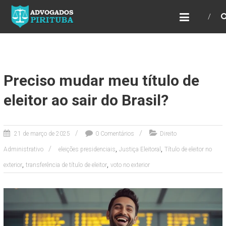
ADVOGADOS PIRITUBA
Precisando de advogado? Entre em contato!
Fazemos toda a assessoria que você
necessita em seu caso. Para saber mais
como podemos te ajudar, entre em contato e
informe-nos a sua necessidade.
Preciso mudar meu título de
eleitor ao sair do Brasil?
21 de março de 2025
0 Comentários
Direito
,
,
Administrativo
eleições presidenciais
Justiça Eleitoral
Título de eleitor no
,
,
exterior
transferência de título de eleitor
voto no exterior