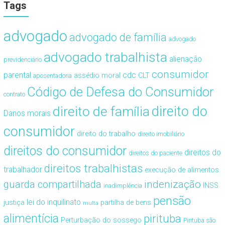
Tags
advogado
advogado de família
advogado
advogado trabalhista
alienação
previdenciário
consumidor
cdc
parental
assédio moral
CLT
aposentadoria
Código de Defesa do Consumidor
contrato
direito de família
direito do
Danos morais
consumidor
direito do trabalho
direito imobiliário
direitos do consumidor
direitos do
direitos do paciente
direitos trabalhistas
trabalhador
execução de alimentos
guarda compartilhada
indenização
INSS
inadimplência
pensão
lei do inquilinato
justiça
partilha de bens
multa
alimentícia
pirituba
Perturbação do sossego
Pirituba são