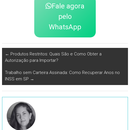
Fale agora
pelo
WhatsApp
←
Produtos Restritos: Quais São e Como Obter a
Autorização para Importar?
Trabalho sem Carteira Assinada: Como Recuperar Anos no
INSS em SP
→