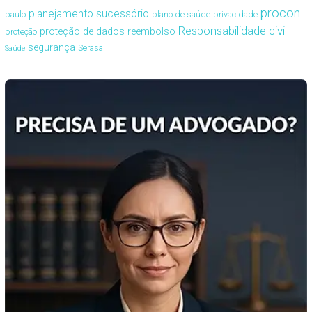
procon
planejamento sucessório
paulo
plano de saúde
privacidade
Responsabilidade civil
proteção de dados
reembolso
proteção
segurança
Serasa
Saúde