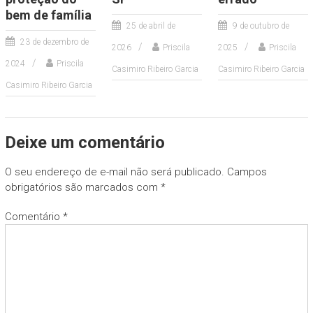
bem de família
25 de abril de
9 de outubro de
23 de dezembro de
2026
Priscila
2025
Priscila
2024
Priscila
Casimiro Ribeiro Garcia
Casimiro Ribeiro Garcia
Casimiro Ribeiro Garcia
Deixe um comentário
O seu endereço de e-mail não será publicado.
Campos
obrigatórios são marcados com
*
Comentário
*