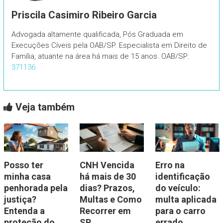
Priscila Casimiro Ribeiro Garcia
Advogada altamente qualificada, Pós Graduada em
Execuções Cíveis pela OAB/SP. Especialista em Direito de
Família, atuante na área há mais de 15 anos. OAB/SP:
371136
Veja também
Posso ter
CNH Vencida
Erro na
minha casa
há mais de 30
identificação
penhorada pela
dias? Prazos,
do veículo:
justiça?
Multas e Como
multa aplicada
Entenda a
Recorrer em
para o carro
proteção do
SP
errado