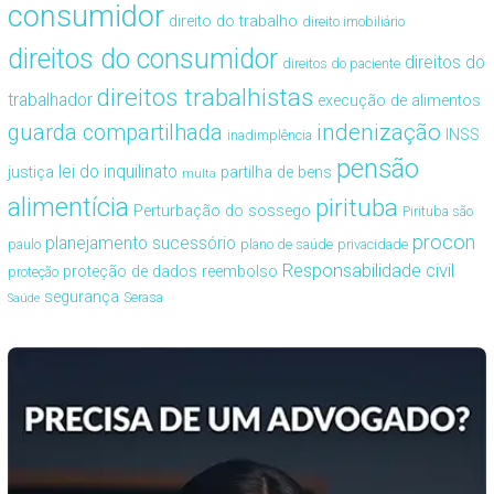
consumidor
direito do trabalho
direito imobiliário
direitos do consumidor
direitos do
direitos do paciente
direitos trabalhistas
trabalhador
execução de alimentos
guarda compartilhada
indenização
INSS
inadimplência
pensão
lei do inquilinato
justiça
partilha de bens
multa
alimentícia
pirituba
Perturbação do sossego
Pirituba são
procon
planejamento sucessório
paulo
plano de saúde
privacidade
Responsabilidade civil
proteção de dados
reembolso
proteção
segurança
Serasa
Saúde