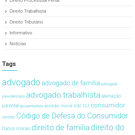
Direito Processual Penal
Direito Trabalhista
Direito Tributário
Informativo
Notícias
Tags
advogado
advogado de família
advogado
advogado trabalhista
alienação
previdenciário
consumidor
cdc
parental
assédio moral
CLT
aposentadoria
Código de Defesa do Consumidor
contrato
direito de família
direito do
Danos morais