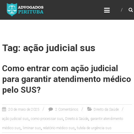
ADVOGADOS PIRITUBA
Precisando de advogado? Entre em contato!
Fazemos toda a assessoria que você
necessita em seu caso. Para saber mais
como podemos te ajudar, entre em contato e
informe-nos a sua necessidade.
Tag: ação judicial sus
Como entrar com ação judicial
para garantir atendimento médico
pelo SUS?
20 de maio de 2025
2 Comentários
Direito da Saúde
,
,
,
ação judicial sus
como processar sus
Direito à Saúde
garantir atendimento
,
,
,
médico sus
liminar sus
relatório médico sus
tutela de urgência sus