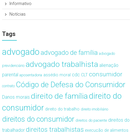
Informativo
Notícias
Tags
advogado
advogado de família
advogado
advogado trabalhista
alienação
previdenciário
consumidor
cdc
parental
assédio moral
CLT
aposentadoria
Código de Defesa do Consumidor
contrato
direito de família
direito do
Danos morais
consumidor
direito do trabalho
direito imobiliário
direitos do consumidor
direitos do
direitos do paciente
direitos trabalhistas
trabalhador
execução de alimentos