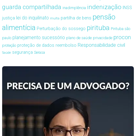
guarda compartilhada
indenização
INSS
inadimplência
pensão
lei do inquilinato
justiça
partilha de bens
multa
alimentícia
pirituba
Perturbação do sossego
Pirituba são
procon
planejamento sucessório
paulo
plano de saúde
privacidade
Responsabilidade civil
proteção de dados
reembolso
proteção
segurança
Serasa
Saúde