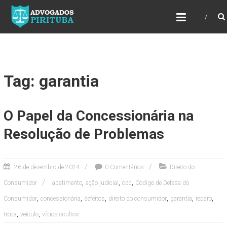
ADVOGADOS PIRITUBA
Precisando de advogado? Entre em contato!
Fazemos toda a assessoria que você
necessita em seu caso. Para saber mais
como podemos te ajudar, entre em contato e
informe-nos a sua necessidade.
Tag: garantia
O Papel da Concessionária na
Resolução de Problemas
26 de dezembro de 2024
0 Comentários
Direito do
,
,
,
Consumidor
abatimento
ação judicial
cdc
Código de Defesa do
,
,
,
,
,
,
Consumidor
concessionária
defeitos
direito do consumidor
garantia
reparo
,
,
troca
veículo
vícios ocultos