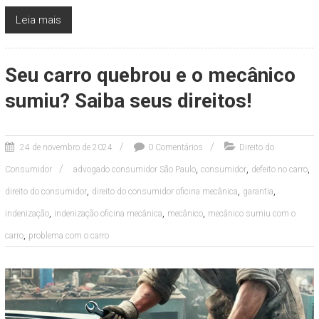
Leia mais
Seu carro quebrou e o mecânico
sumiu? Saiba seus direitos!
24 de novembro de 2024
0 Comentários
Direito do
,
,
,
Consumidor
advogado consumidor São Paulo
consumidor
defeito no carro
,
,
,
direito do consumidor
direito do consumidor oficina mecânica
garantia
,
,
,
indenização
indenização oficina mecânica
mecânico
mecânico sumiu com o
,
carro
problema com o carro