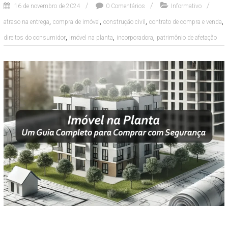
16 de novembro de 2024
0 Comentários
Informativo
,
,
,
,
atraso na entrega
compra de imóvel
construção civil
contrato de compra e venda
,
,
,
direitos do consumidor
imóvel na planta
incorporadora
patrimônio de afetação