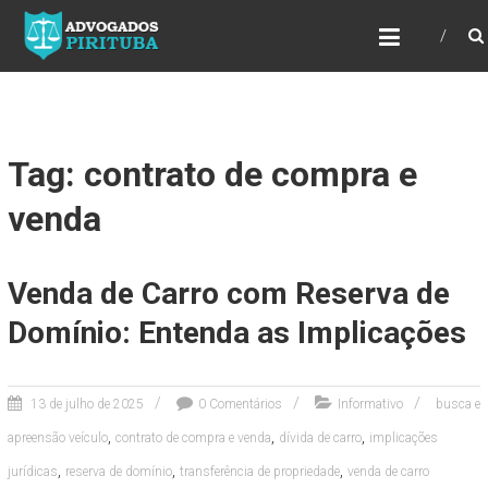
ADVOGADOS PIRITUBA
Precisando de advogado? Entre em contato!
Fazemos toda a assessoria que você
necessita em seu caso. Para saber mais
como podemos te ajudar, entre em contato e
informe-nos a sua necessidade.
Tag: contrato de compra e
venda
Venda de Carro com Reserva de
Domínio: Entenda as Implicações
13 de julho de 2025
0 Comentários
Informativo
busca e
,
,
,
apreensão veículo
contrato de compra e venda
dívida de carro
implicações
,
,
,
jurídicas
reserva de domínio
transferência de propriedade
venda de carro