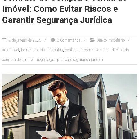
Imóvel: Como Evitar Riscos e
Garantir Segurança Jurídica
2 de janeiro de 2025
0 Comentários
Direito Imobiliário
,
,
,
,
automóvel
bem elaborado
cláusulas
contrato de compra e venda
direitos do
,
,
,
,
consumidor
imóvel
negociação
proteção
segurança jurídica