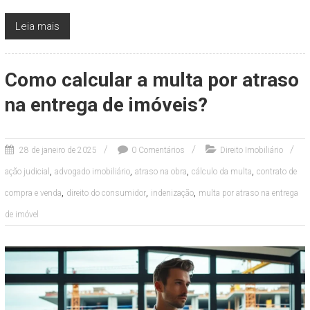
Leia mais
Como calcular a multa por atraso
na entrega de imóveis?
28 de janeiro de 2025
0 Comentários
Direito Imobiliário
,
,
,
,
ação judicial
advogado imobiliário
atraso na obra
cálculo da multa
contrato de
,
,
,
compra e venda
direito do consumidor
indenização
multa por atraso na entrega
de imóvel