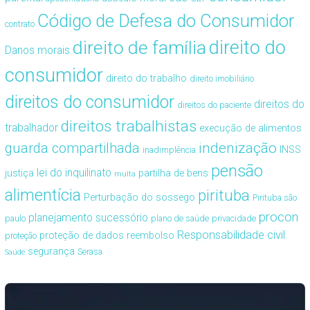
Código de Defesa do Consumidor
contrato
direito de família
direito do
Danos morais
consumidor
direito do trabalho
direito imobiliário
direitos do consumidor
direitos do
direitos do paciente
direitos trabalhistas
trabalhador
execução de alimentos
guarda compartilhada
indenização
INSS
inadimplência
pensão
lei do inquilinato
justiça
partilha de bens
multa
alimentícia
pirituba
Perturbação do sossego
Pirituba são
procon
planejamento sucessório
paulo
plano de saúde
privacidade
Responsabilidade civil
proteção de dados
reembolso
proteção
segurança
Serasa
Saúde