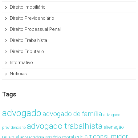
Direito Imobiliário
Direito Previdenciário
Direito Processual Penal
Direito Trabalhista
Direito Tributário
Informativo
Notícias
Tags
advogado
advogado de família
advogado
advogado trabalhista
alienação
previdenciário
consumidor
cdc
parental
assédio moral
CLT
aposentadoria