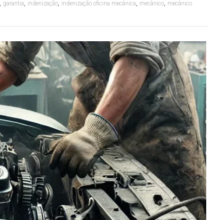
,
,
,
,
,
garantia
indenização
indenização oficina mecânica
mecânico
mecânico