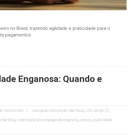
ro no Brasil, trazendo agilidade e praticidade para o
lita pagamentos
dade Enganosa: Quando e
,
,
 do Consumidor
advogado consumidor São Paulo
CDC artigo 37
,
,
,
anda falsa
indenização por propaganda enganosa
procon
publicidade