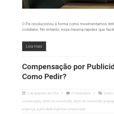
O Pix revolucionou a forma como movimentamos dinhei
cotidiano. No entanto, essa mesma rapidez que faci
Leia mais
Compensação por Publici
Como Pedir?
9 de dezembro de 2024
0 Comentários
Direito
,
,
compensação
direito do consumidor
direito do consumidor propag
,
enganosa
publicidade enganosa compensação