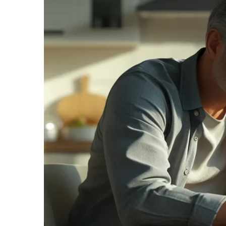
informe-nos
a sua
necessidade.