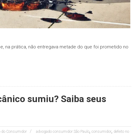
ue, na prática, não entregava metade do que foi prometido no
cânico sumiu? Saiba seus
,
,
to do Consumidor
advogado consumidor São Paulo
consumidor
defeito no