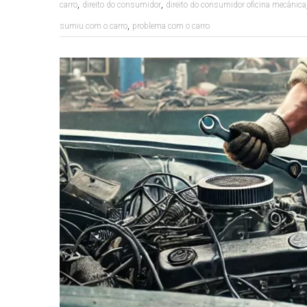
,
,
carro
direito do consumidor
direito do consumidor oficina mecânica
,
sumiu com o carro
problema com o carro