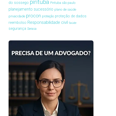
pirituba
do sossego
Pirituba são paulo
planejamento sucessório
plano de saúde
procon
proteção de dados
privacidade
proteção
Responsabilidade civil
reembolso
Saúde
segurança
Serasa