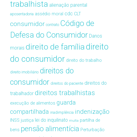
trabalhista
alienação parental
cdc
assédio moral
CLT
aposentadoria
Código de
consumidor
contrato
Defesa do Consumidor
Danos
direito de família
direito
morais
do consumidor
direito do trabalho
direitos do
direito imobiliário
consumidor
direitos do
direitos do paciente
direitos trabalhistas
trabalhador
guarda
execução de alimentos
compartilhada
indenização
inadimplência
lei do inquilinato
INSS
justiça
partilha de
multa
pensão alimentícia
bens
Perturbação