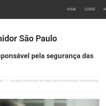
HOME
SOBRE
N
idor São Paulo
esponsável pela segurança das
,
,
,
tal
advogado consumidor São Paulo
banco é responsável
fraude bancária