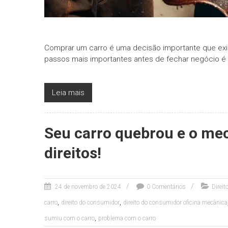
Comprar um carro é uma decisão importante que exi
passos mais importantes antes de fechar negócio é
Leia mais
Seu carro quebrou e o me
direitos!
24 de novembro de 2024
0 Comentários
Direi
,
,
carro
direito do consumidor
direito do consumidor oficina mecânica
,
sumiu com o carro
problema com o carro