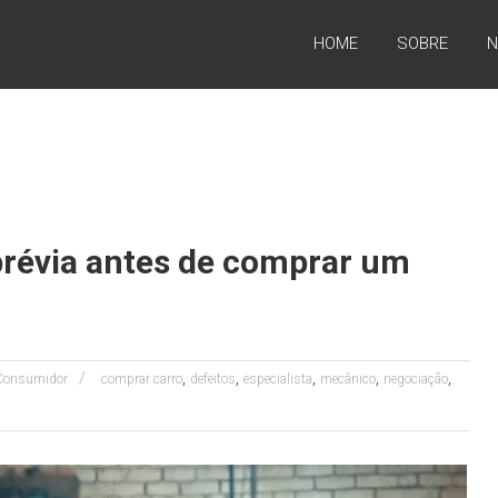
HOME
SOBRE
N
prévia antes de comprar um
,
,
,
,
,
 Consumidor
comprar carro
defeitos
especialista
mecânico
negociação