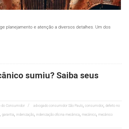
ge planejamento e atenção a diversos detalhes. Um dos
cânico sumiu? Saiba seus
,
,
to do Consumidor
advogado consumidor São Paulo
consumidor
defeito no
,
,
,
,
,
garantia
indenização
indenização oficina mecânica
mecânico
mecânico