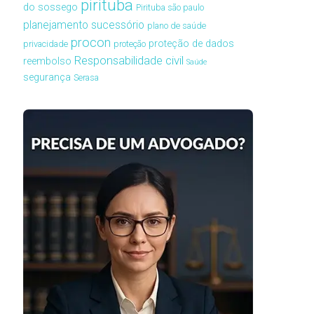
pirituba
do sossego
Pirituba são paulo
planejamento sucessório
plano de saúde
procon
proteção de dados
privacidade
proteção
Responsabilidade civil
reembolso
Saúde
segurança
Serasa