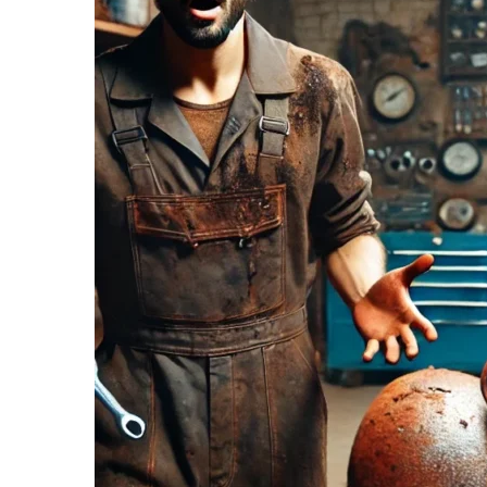
informe-nos
a sua
necessidade.