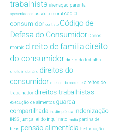
trabalhista
alienação parental
cdc
assédio moral
CLT
aposentadoria
Código de
consumidor
contrato
Defesa do Consumidor
Danos
direito de família
direito
morais
do consumidor
direito do trabalho
direitos do
direito imobiliário
consumidor
direitos do
direitos do paciente
direitos trabalhistas
trabalhador
guarda
execução de alimentos
compartilhada
indenização
inadimplência
lei do inquilinato
INSS
justiça
partilha de
multa
pensão alimentícia
bens
Perturbação